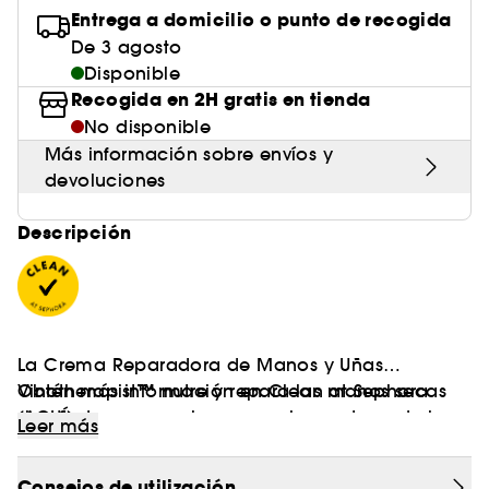
Entrega a domicilio o punto de recogida
De 3 agosto
Disponible
Recogida en 2H gratis en tienda
No disponible
Más información sobre envíos y
devoluciones
Descripción
La Crema Reparadora de Manos y Uñas
Vinotherapist™ nutre y repara las manos secas
Obtén más información en Clean at Sephora
sin efecto graso, a la vez que las protege de la
(AQUÍ)
Leer más
deshidratación y de las agresiones externas.
Alivia la sensación de tirantez, suaviza la piel y
Consejos de utilización