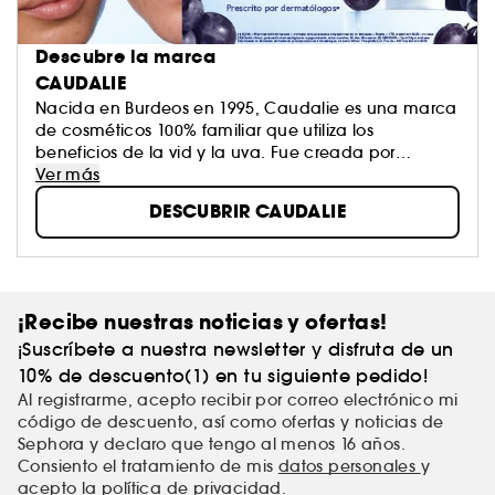
Descubre la marca
CAUDALIE
Nacida en Burdeos en 1995, Caudalie es una marca
de cosméticos 100% familiar que utiliza los
beneficios de la vid y la uva. Fue creada por
Mathilde y Bertrand Thomas tras investigar sobre los
Ver más
polifenoles, los antioxidantes más potentes del
DESCUBRIR CAUDALIE
mundo vegetal. Los productos Caudalie son muy
naturales, eficaces y glamurosos, y cumplen con
una estricta carta de valores que denominan
"CosmÉTICA"
¡Recibe nuestras noticias y ofertas!
¡Suscríbete a nuestra newsletter y disfruta de un
10% de descuento(1) en tu siguiente pedido!
Al registrarme, acepto recibir por correo electrónico mi
código de descuento, así como ofertas y noticias de
Sephora y declaro que tengo al menos 16 años.
Consiento el tratamiento de mis
datos personales
y
acepto
la política de privacidad
.