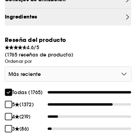
fortalece las uñas y las cutículas. Está
enriquecida con un dúo lipídico de aceite de
aguacate y aceite de oliva altamente nutritivo
Ingredientes
que aporta una sensación de confort e
hidratación inigualables.
.
Reseña del producto
4.6/5
(1765 reseñas de producto)
Ordenar por
Más reciente
Todas (1765)
5
(1372)
4
(219)
3
(86)