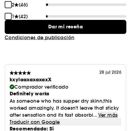
2
(46)
1
(42)
Dar mi reseña
Condiciones de publicación
28 jul 2026
kxylaaxaxaxaxX
Comprador verificado
Definitely works
As someone who has supper dry skinn,this
worked amazingly. It doesn't leave that sticky
after sensation and its fast absorbi...
Ver más
Traducir con Google
Recomendado: Sí