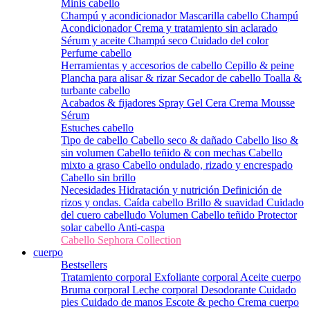
Minis cabello
Champú y acondicionador
Mascarilla cabello
Champú
Acondicionador
Crema y tratamiento sin aclarado
Sérum y aceite
Champú seco
Cuidado del color
Perfume cabello
Herramientas y accesorios de cabello
Cepillo & peine
Plancha para alisar & rizar
Secador de cabello
Toalla &
turbante cabello
Acabados & fijadores
Spray
Gel
Cera
Crema
Mousse
Sérum
Estuches cabello
Tipo de cabello
Cabello seco & dañado
Cabello liso &
sin volumen
Cabello teñido & con mechas
Cabello
mixto a graso
Cabello ondulado, rizado y encrespado
Cabello sin brillo
Necesidades
Hidratación y nutrición
Definición de
rizos y ondas.
Caída cabello
Brillo & suavidad
Cuidado
del cuero cabelludo
Volumen
Cabello teñido
Protector
solar cabello
Anti-caspa
Cabello Sephora Collection
cuerpo
Bestsellers
Tratamiento corporal
Exfoliante corporal
Aceite cuerpo
Bruma corporal
Leche corporal
Desodorante
Cuidado
pies
Cuidado de manos
Escote & pecho
Crema cuerpo