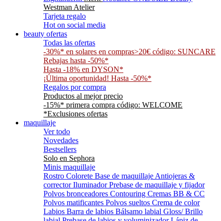
Westman Atelier
Tarjeta regalo
Hot on social media
beauty ofertas
Todas las ofertas
-30%* en solares en compras>20€ código: SUNCARE
Rebajas hasta -50%*
Hasta -18% en DYSON*
¡Última oportunidad! Hasta -50%*
Regalos por compra
Productos al mejor precio
-15%* primera compra código: WELCOME
*Exclusiones ofertas
maquillaje
Ver todo
Novedades
Bestsellers
Solo en Sephora
Minis maquillaje
Rostro
Colorete
Base de maquillaje
Antiojeras &
corrector
Iluminador
Prebase de maquillaje y fijador
Polvos bronceadores
Contouring
Cremas BB & CC
Polvos matificantes
Polvos sueltos
Crema de color
Labios
Barra de labios
Bálsamo labial
Gloss/ Brillo
labial
Prebase de labios y voluminizador
Lápiz de