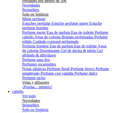
Perfumes por menos de 50€
Novedades
Bestsellers
Solo en Sephora
Minis perfume
Estuches perfume
Estuche perfume mujer
Estuche
perfume hombre
Perfume mujer
Eau de parfum
Eau de toilette
Perfume
cabello
Agua de colonia
Brumas perfumadas
Perfume
sólido
Cuidado corporal perfumado
Perfume hombre
Eau de parfum
Eau de toilette
Agua
de colonia
Desodorante
Gel de ducha & jabón
Gel
afeitado & aftershave
Perfume para dos
Perfumes recargables
Notas olfativas
Perfume floral
Perfume fresco
Perfume
amaderado
Perfume con vainilla
Perfume dulce
Perfume nicho
Velas y difusores
¡Prueba... primero!
cabello
Ver todo
Novedades
Bestsellers
Solo en Sephora