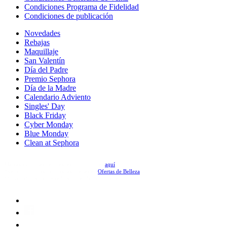
Condiciones Programa de Fidelidad
Condiciones de publicación
Novedades
Rebajas
Maquillaje
San Valentín
Día del Padre
Premio Sephora
Día de la Madre
Calendario Adviento
Singles' Day
Black Friday
Cyber Monday
Blue Monday
Clean at Sephora
Marcas excluidas de nuestras promociones
aquí
.
*Ver condiciones de nuestras ofertas en
Ofertas de Belleza
.
**Exclusividad en la red nacional de perfumería.