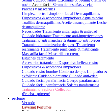
Sérum
Cuidado labios
Exfoliante & peeling
Crema de
noche
Aceite facial
Sérum de pestañas y cejas
Parches y mascarillas
Limpieza rostro
Limpiador facial
Desmaquillantes
Dispositivos & accesorios limpiadores
Agua micelar
Toallitas desmaquillantes
Aceite desmaquillante
Leche
desmaquillante
Necesidades
Tratamiento antiarrugas & antiedad
Cuidado hidratante
Tratamiento anti-imperfecciones
Tratamiento anti-manchas
Tratamiento anti-rojeces
Tratamiento minimizador de poros
Tratamiento
reafirmante
Tratamiento purificante & matificante
Mascarilla facial
Mascarilla en crema
Estuches tratamiento
Accesorios tratamiento
Dispositivo belleza rostro
Dispositivos & accesorios limpiadores
Cuidado rostro hombre
Contorno de ojos
Limpiador &
exfoliante
Cuidado hidratante
Cuidado anti-edad
Cuidado facial parafarmacia
Cuerpo parafarmacia
Cuidado facial parafarmacia
Solares parafarmacia
Tratamiento Sephora Collection
¡Prueba...primero!
perfume
Ver todo
Layering Perfumes