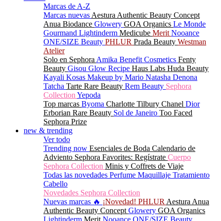
Marcas de A-Z
Marcas nuevas
Aestura
Authentic Beauty Concept
Anua
Biodance
Glowery
GOA Organics
Le Monde
Gourmand
Lightinderm
Medicube
Merit
Nooance
ONE/SIZE Beauty
PHLUR
Prada Beauty
Westman
Atelier
Solo en Sephora
Amika
Benefit Cosmetics
Fenty
Beauty
Gisou
Glow Recipe
Haus Labs
Huda Beauty
Kayali
Kosas
Makeup by Mario
Natasha Denona
Tatcha
Tarte
Rare Beauty
Rem Beauty
Sephora
Collection
Yepoda
Top marcas
Byoma
Charlotte Tilbury
Chanel
Dior
Erborian
Rare Beauty
Sol de Janeiro
Too Faced
Sephora Prize
new & trending
Ver todo
Trending now
Esenciales de Boda
Calendario de
Adviento Sephora Favorites: Regístrate
Cuerpo
Sephora Collection
Minis y Coffrets de Viaje
Todas las novedades
Perfume
Maquillaje
Tratamiento
Cabello
Novedades Sephora Collection
Nuevas marcas 🔥
¡Novedad! PHLUR
Aestura
Anua
Authentic Beauty Concept
Glowery
GOA Organics
Lightinderm
Merit
Nooance
ONE/SIZE Beauty