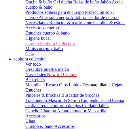
Ducha & baño
Gel ducha
Bolas de baño
Jabón
Aceite
cuerpo & baño
Productos solares para el cuerpo
Protección solar
cuerpo
After sun cuerpo
Autobronceador de cuerpo
Necesidades
Reductor & reafirmante
Celulitis & estrías
Accesorios cuerpo
Estuches cuerpo & baño
Higiene bucal
Cuerpo Sephora Collection
Minis cuerpo y baño
Casa
sephora collection
Ver todo
Descubre nuestra marca
Novedades
New in! Cuerpo
Bestsellers
Maquillaje
Rostro
Ojos
Labios
Desmaquillante
Cejas
Estuches
Pinceles & brochas
Buscador de brochas
Tratamiento
Mascarilla
Sérum
Limpiador facial
Crema
de día
Crema contorno de ojos
Cuidado labios
Cabello
Champú
Acondicionador
Mascarilla
Accesorios
Uñas
Cuerpo & baño
Accesorios