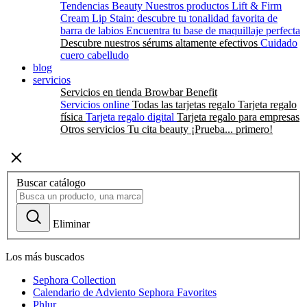
Tendencias Beauty
Nuestros productos Lift & Firm
Cream Lip Stain: descubre tu tonalidad favorita de
barra de labios
Encuentra tu base de maquillaje perfecta
Descubre nuestros sérums altamente efectivos
Cuidado
cuero cabelludo
blog
servicios
Servicios en tienda
Browbar Benefit
Servicios online
Todas las tarjetas regalo
Tarjeta regalo
física
Tarjeta regalo digital
Tarjeta regalo para empresas
Otros servicios
Tu cita beauty
¡Prueba... primero!
Buscar catálogo
Eliminar
Los más buscados
Sephora Collection
Calendario de Adviento Sephora Favorites
Phlur