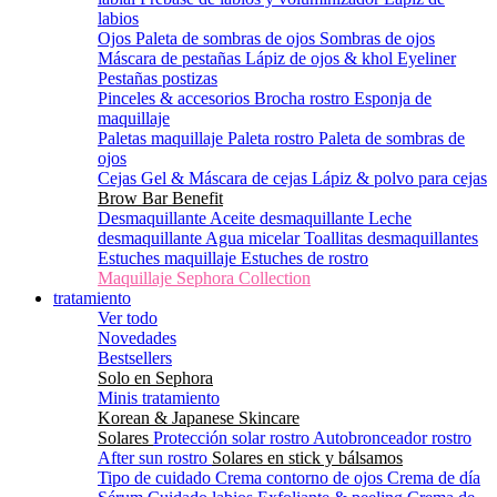
labios
Ojos
Paleta de sombras de ojos
Sombras de ojos
Máscara de pestañas
Lápiz de ojos & khol
Eyeliner
Pestañas postizas
Pinceles & accesorios
Brocha rostro
Esponja de
maquillaje
Paletas maquillaje
Paleta rostro
Paleta de sombras de
ojos
Cejas
Gel & Máscara de cejas
Lápiz & polvo para cejas
Brow Bar Benefit
Desmaquillante
Aceite desmaquillante
Leche
desmaquillante
Agua micelar
Toallitas desmaquillantes
Estuches maquillaje
Estuches de rostro
Maquillaje Sephora Collection
tratamiento
Ver todo
Novedades
Bestsellers
Solo en Sephora
Minis tratamiento
Korean & Japanese Skincare
Solares
Protección solar rostro
Autobronceador rostro
After sun rostro
Solares en stick y bálsamos
Tipo de cuidado
Crema contorno de ojos
Crema de día