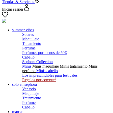
Tiendas
& Servicios
Iniciar sesión
summer vibes
Solares
Maquillaje
Tratamiento
Perfume
Perfumes por menos de 50€
Cabello
Sephora Collection
Minis
Minis maquillaje
Minis tratamiento
Minis
perfume
Minis cabello
Los imprescindibles para festivales
Regalos por compra*
solo en sephora
Ver todo
Maquillaje
Tratamiento
Perfume
Cabello
marcas