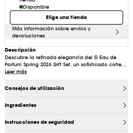
Disponible
Elige una tienda
Más información sobre envíos y
devoluciones
Descripción
Descubre la refinada elegancia del Sì Eau de
Parfum Spring 2026 Gift Set, un sofisticado cofre
de fragancias diseñado para celebrar la
Leer más
feminidad, la fuerza y la emoción. Este set de
temporada reúne fragancia y cuidado corporal
Consejos de utilización
en un ritual armonioso, lo que lo convierte en un
regalo ideal de primavera para ocasiones
Ingredientes
significativas como el Día de la Madre. Sì Eau de
Parfum revela una fragancia Chipre moderna y
afrutada creada en torno al luminoso néctar de
Instrucciones de seguridad
grosella negra. El corazón combina la elegante