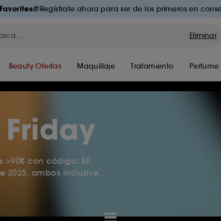
Favorites
🎁Regístrate ahora para ser de los primeros en conse
Eliminar
Beauty Ofertas
Maquillaje
Tratamiento
Perfume
 Friday
 >90€ con código: BF.
e 2025, ambos inclusive.