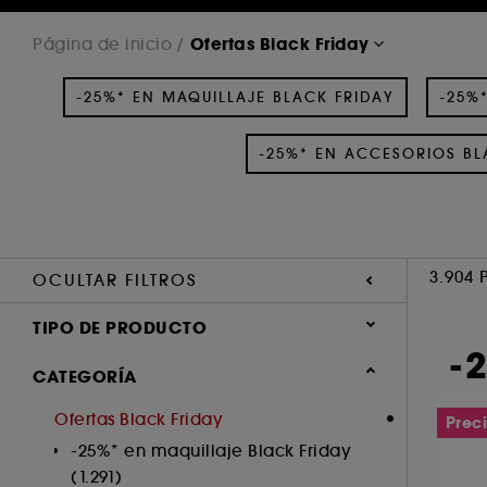
Ofertas Black Friday
Página de inicio
-25%* EN MAQUILLAJE BLACK FRIDAY
-25%
-25%* EN ACCESORIOS BL
3.904 
OCULTAR FILTROS
TIPO DE PRODUCTO
-
Tratamiento (1432)
CATEGORÍA
Maquillaje (1173)
Ofertas Black Friday
Preci
Perfume (592)
-25%* en maquillaje Black Friday
Cabello (530)
(1.291)