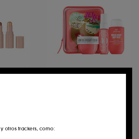
SOL DE JANEIRO
o
Bom Dia Bright™ Jet Set
ter Set
Estuche tratamiento para el cuerpo
Duo Stick Contorno & Iluminador
31
32,00 €
 otros trackers, como:
Solo en Sephora