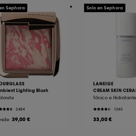
 en Sephora
Solo en Sephora
OURGLASS
LANEIGE
bient Lighting Blush
CREAM SKIN CERA
lorete
Tónico e Hidratant
2484
1240
39,00 €
33,00 €
esde: