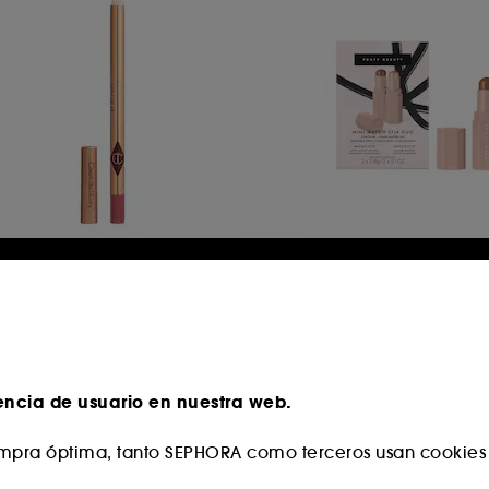
HARLOTTE TILBURY
FENTY BEAUTY
ip Cheat
Mini Match Stix Du
Contour & Highligh
Lápiz de labios no transferible
2838
5
24,00 €
32,00 €
esde:
encia de usuario en nuestra web.
pra óptima, tanto SEPHORA como terceros usan cookies y
 en Sephora