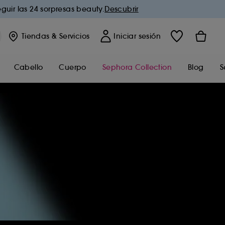
guir las 24 sorpresas beauty.
Descubrir
Tiendas
& Servicios
Iniciar sesión
Cabello
Cuerpo
Sephora Collection
Blog
S