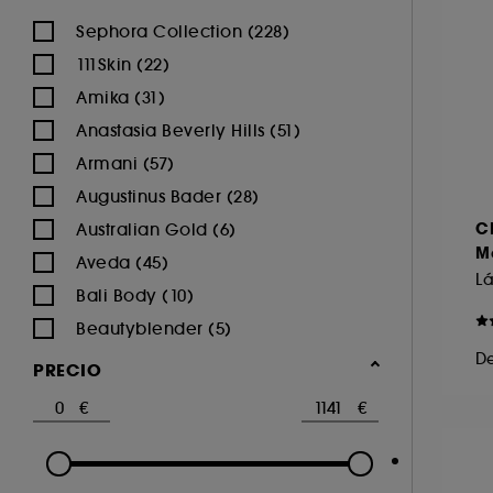
Sephora Collection (228)
111Skin (22)
Amika (31)
Anastasia Beverly Hills (51)
Armani (57)
Augustinus Bader (28)
C
Australian Gold (6)
Ma
Aveda (45)
Lá
Bali Body (10)
Beautyblender (5)
D
Beauty of Joseon (16)
PRECIO
Benefit Cosmetics (70)
Biodance (6)
Burberry (4)