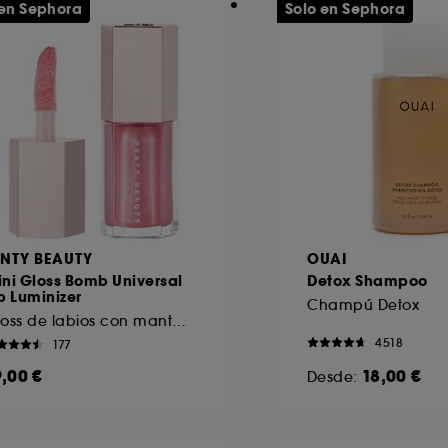
 en Sephora
Solo en Sephora
ENTY BEAUTY
OUAI
ni Gloss Bomb Universal
Detox Shampoo
p Luminizer
Champú Detox
Gloss de labios con manteca de karité
4518
177
9,00 €
18,00 €
Desde: