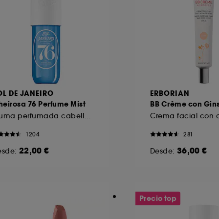
OL DE JANEIRO
ERBORIAN
eirosa 76 Perfume Mist
BB Crème con Gin
Bruma perfumada cabello & cuerpo
Crema facial con c
1204
281
22,00 €
36,00 €
esde:
Desde:
Precio top