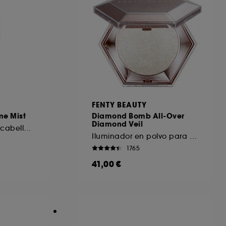
FENTY BEAUTY
me Mist
Diamond Bomb All-Over
Diamond Veil
Bruma perfumada cabello y cuerpo
Iluminador en polvo para cara y cuerpo
1765
41,00 €