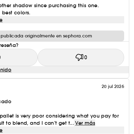
other shadow since purchasing this one.
 best colors.
e
 publicada originalmente en sephora.com
 reseña?
0
0
enido
20 jul 2026
icado
 pallet is very poor considering what you pay for
cult to blend, and I can’t get t...
Ver más
e