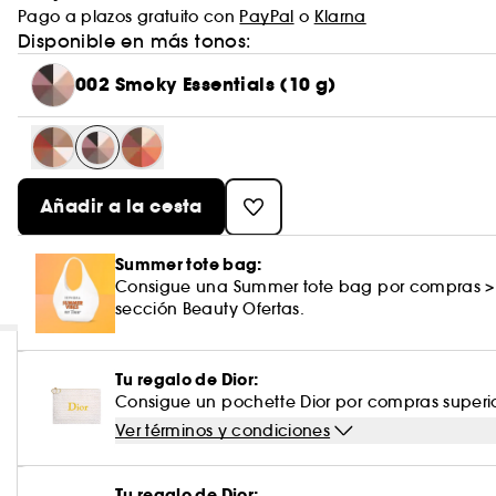
Pago a plazos gratuito con
PayPal
o
Klarna
Disponible en más tonos:
002 Smoky Essentials (10 g)
Añadir a la cesta
Summer tote bag:
Consigue una Summer tote bag por compras >
sección Beauty Ofertas.
Tu regalo de Dior:
Consigue un pochette Dior por compras superi
Ver términos y condiciones
Tu regalo de Dior: