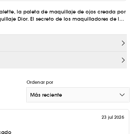
lette, la paleta de maquillaje de ojos creada por
uillaje Dior. El secreto de los maquilladores de la
gmentadas incluye tonos con acabado mate,
 según su versión. Las sombras, trabajadas en
 adaptan a diferentes preferencias de maquillaje,
n aplicarse y difuminarse con los dedos o con
Ordenar por
Más reciente
23 jul 2026
icado