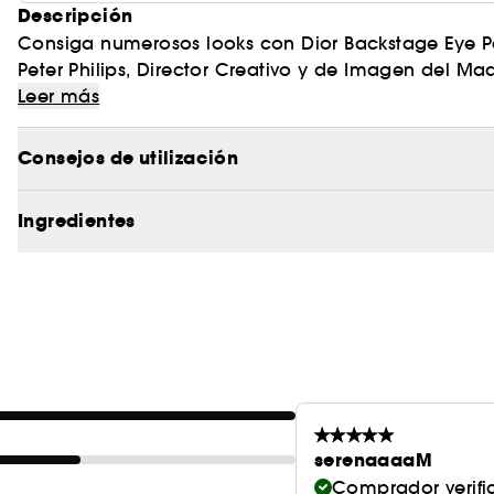
Descripción
Consiga numerosos looks con Dior Backstage Eye Pa
Peter Philips, Director Creativo y de Imagen del Maq
Maison, esta paleta de 9 sombras de ojos ultrapi
Leer más
nacarado, metalizado, holográfico y con purpurina,
torno a un color, están disponibles en tonos que se
Consejos de utilización
del más natural al más intenso. Las sombras puede
pincel.
Ingredientes
serenaaaaM
Comprador verif