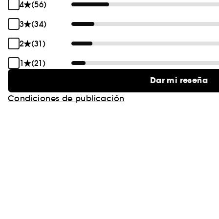
4
(56)
3
(34)
2
(31)
1
(21)
Dar mi reseña
Condiciones de publicación