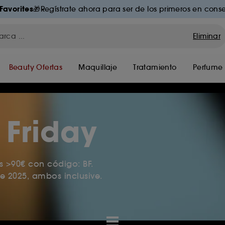
Favorites
🎁Regístrate ahora para ser de los primeros en conse
Eliminar
Beauty Ofertas
Maquillaje
Tratamiento
Perfume
 Friday
 >90€ con código: BF.
e 2025, ambos inclusive.