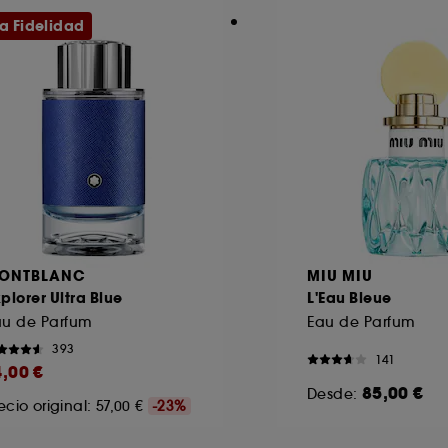
ta Fidelidad
ONTBLANC
MIU MIU
plorer Ultra Blue
L'Eau Bleue
au de Parfum
Eau de Parfum
393
141
4,00 €
85,00 €
Desde:
ecio original: 57,00 €
-23%