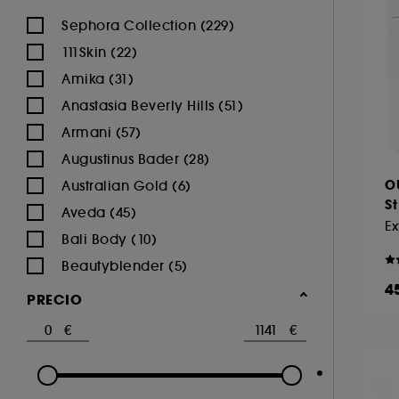
Sephora Collection (229)
111Skin (22)
Amika (31)
Anastasia Beverly Hills (51)
Armani (57)
Augustinus Bader (28)
O
Australian Gold (6)
St
Aveda (45)
Ex
Bali Body (10)
Beautyblender (5)
4
Beauty of Joseon (16)
PRECIO
Benefit Cosmetics (70)
Biodance (6)
Burberry (4)