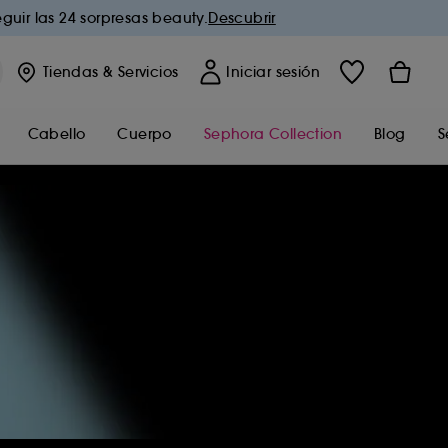
guir las 24 sorpresas beauty.
Descubrir
Tiendas
& Servicios
Iniciar sesión
Cabello
Cuerpo
Sephora Collection
Blog
S