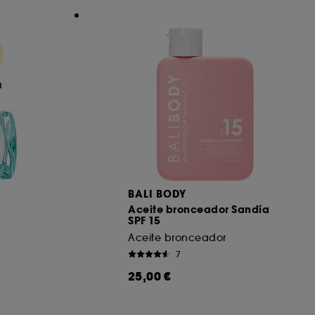
BALI BODY
Aceite bronceador Sandía
SPF 15
Aceite bronceador
7
25,00 €