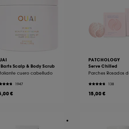
UAI
PATCHOLOGY
 Barts Scalp & Body Scrub
Serve Chilled
foliante cuero cabelludo
1947
138
5,00 €
15,00 €