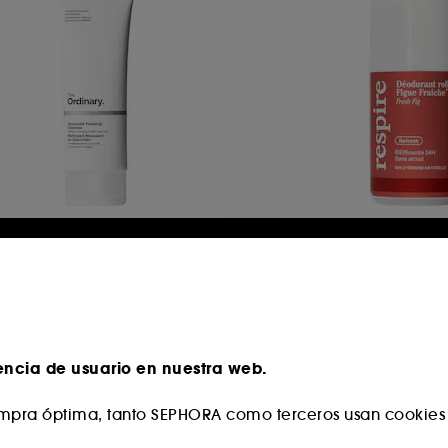
HE ORDINARY
RESPIRE
lycoside Cleansing
Desodorante Roll-
ousse
puma limpiadora facial
12,00 €
1641
4,99 €
encia de usuario en nuestra web.
pra óptima, tanto SEPHORA como terceros usan cookies y
Novedad