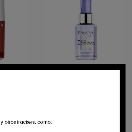
KÉRASTASE
on
Blond Absolu
Desodorante Figue Fraiche Eficacia 24H
Pure Hyaluronic Serum Para Cabello Decolorado
139
59,00 €
 otros trackers, como:
Solo en Sephora