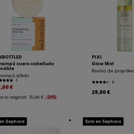
NBOTTLED
PIXI
hampú cuero cabelludo
Glow Mist
nsible
hampú sólido
3
8
2,00 €
25,00 €
ecio original: 15,00 €
-20%
 en Sephora
Solo en Sephora