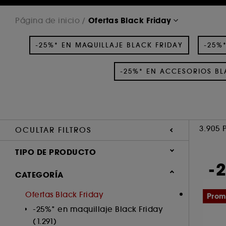
Ofertas Black Friday
Página de inicio
-25%* EN MAQUILLAJE BLACK FRIDAY
-25%
-25%* EN ACCESORIOS BL
3.905 
OCULTAR FILTROS
TIPO DE PRODUCTO
-
Tratamiento (1433)
CATEGORÍA
Maquillaje (1173)
Ofertas Black Friday
Pro
Perfume (592)
-25%* en maquillaje Black Friday
Cabello (530)
(1.291)