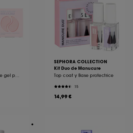
SEPHORA COLLECTION
Kit Duo de Manucure
Parches Rosados de gel para el contorno de los ojos
Top coat y Base protectrice
15
14,99 €