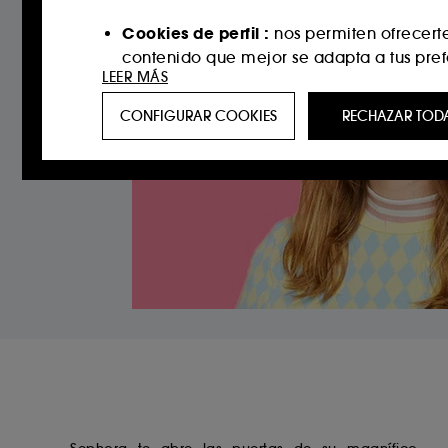
Cookies de perfil :
nos permiten ofrecert
contenido que mejor se adapta a tus pref
LEER MÁS
Cookies de redes sociales y publicidad 
CONFIGURAR COOKIES
RECHAZAR TOD
incluso en sitios web de terceros y plataf
historial de interacción.
Cookies de medición de audiencias :
no
el fin de mejorar su funcionamiento.
Cookies de seguridad del pago :
para im
Exceptuando las cookies técnicas, la inclusi
inferior “Configurar cookies” o “Aceptar tod
Si quieres disponer de más información de 