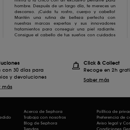
mima a tu chico con un exclusivo
perfume para
hombre
. Después de un largo día, te mereces un
descanso. ¡Cuida tu rostro, cuerpo y
cabello
!
Inspírate con nuestra Beauty Board y su
Mantén una rutina de belleza perfecta con
nuestras marcas expertas y sus innovadores
tratamientos para conseguir una piel radiante.
Consigue el cabello de tus sueños con cuidados
luciones
Click & Collect
s con 30 días para
Recoge en 2h grati
ios y devoluciones
Saber más
r más
Acerca de Sephora
Política de priv
pedido
Trabaja con nosotros
Preferencia de c
Blog de Sephora
Aviso legal y C
Tiendas
Condiciones Gen