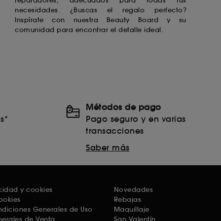
reparadores, adecuados para todas tus
necesidades. ¿Buscas el regalo perfecto?
comunidad para encontrar el detalle ideal.
Métodos de pago
s*
Pago seguro y en varias
transacciones
Saber más
acidad y cookies
Novedades
ookies
Rebajas
ondiciones Generales de Uso
Maquillaje
erales de Venta
San Valentín