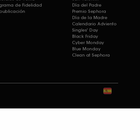
grama de Fidelidad
Día del Padre
publicación
Premio Sephora
Día de la Madre
Calendario Adviento
Singles' Day
Black Friday
Cyber Monday
Blue Monday
Clean at Sephora