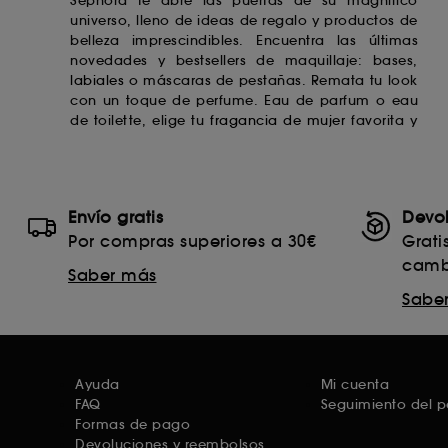
Sephora te abre las puertas de su magnífico
universo, lleno de ideas de regalo y productos de
belleza imprescindibles. Encuentra las últimas
novedades y bestsellers de maquillaje: bases,
labiales
o máscaras de pestañas. Remata tu look
con un toque de perfume. Eau de parfum o eau
de toilette, elige tu
fragancia de mujer
favorita y
Envío gratis
Devo
Por compras superiores a 30€
Grati
camb
Saber más
Sabe
Ayuda
Mi cuenta
FAQ
Seguimiento del 
Formas de pago
Devoluciones y reembolsos