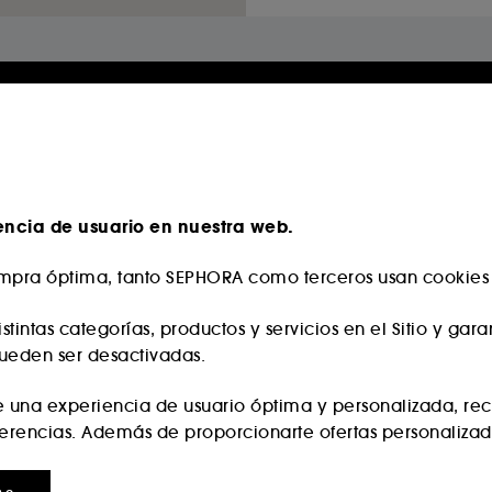
Reserva un servicio
encia de usuario en nuestra web.
Brow Bar Benefi
pra óptima, tanto SEPHORA como terceros usan cookies y
Experto en cejas des
ofrece la oportunidad 
en Sephora y su g
stintas categorías, productos y servicios en el Sitio y gar
coloración, depilación
pueden ser desactivadas.
¡En solo 15 minutos, con
e una experiencia de usuario óptima y personalizada, re
¡Rápido, mágico y brillant
erencias. Además de proporcionarte ofertas personalizada
PEDIR CITA
:
se utilizan para mostrarte contenido que pueda interesar