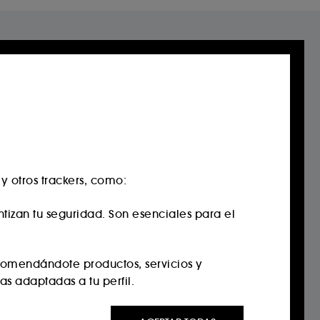
t
 otros trackers, como:
de hace casi 40 años, Benefit te
exclusiva de descubrir su Brow Bar
ama de servicios a medida:
antizan tu seguridad. Son esenciales para el
 o depilación de cejas y labios.
 o sin cita previa!
comendándote productos, servicios y
e al instante!
s adaptadas a tu perfil.
te a través de anuncios personalizados,