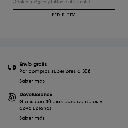
¡Rápido, mágico y brillante al instante!
con el fin de mejorar su funcionamiento.
Cookies de seguridad del pago :
para impedir
PEDIR CITA
conductas fraudulentas en los pagos. Así como
robo de identidad.
Exceptuando las cookies técnicas, la inclusión de
estas cookies requieren de tu consentimiento. Puedes
personalizar tus preferencias en el botón inferior
“Configurar cookies” o “Aceptar todas” o “Rechazar
todas”. Puedes optar por retirar tu consentimiento en
cualquier momento.
Envío gratis
Si quieres disponer de más información de las
Por compras superiores a 30€
cookies utilizadas, haz clic
aquí
.
Saber más
Devoluciones
Gratis con 30 días para cambios y
devoluciones
Saber más