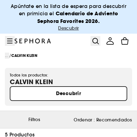
Ir al menú
Ir al contenido principal
Ir al pie de página
Apúntate en la lista de espera para descubrir
Calendario de Adviento
en primicia el
Sephora Favorites 2026.
Descubrir
/
...
CALVIN KLEIN
Todos los productos:
CALVIN KLEIN
Descubrir
Filtros
Ordenar :
Recomendados
5 Productos