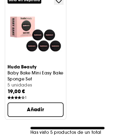
Solo en Sephora
Huda Beauty
Baby Bake Mini Easy Bake
Sponge Set
Conjunto de miniesponjas de maquillaje
5 unidades
19,00 €
1
Añadir
Has visto 5 productos de un total