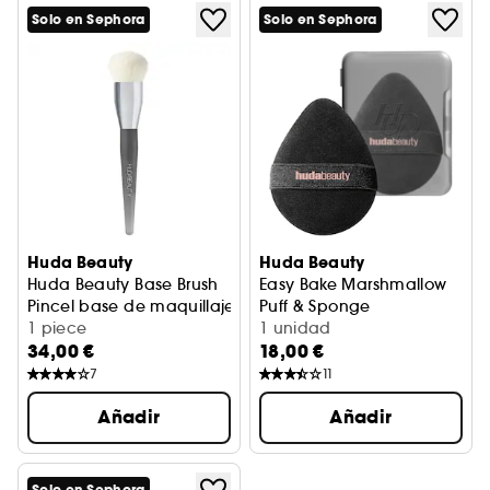
Solo en Sephora
Solo en Sephora
Huda Beauty
Huda Beauty
Huda Beauty Base Brush
Easy Bake Marshmallow
Pincel base de maquillaje
Puff & Sponge
1 piece
Borla y esponja de maquillaj
1 unidad
34,00 €
18,00 €
7
11
Añadir
Añadir