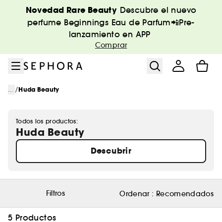
Ir al menú
Ir al contenido principal
Ir al pie de página
Novedad Rare Beauty
Descubre el nuevo
perfume Beginnings Eau de Parfum📲Pre-
lanzamiento en APP
Comprar
/
...
Huda Beauty
Todos los productos:
Huda Beauty
Descubrir
Filtros
Ordenar :
Recomendados
5 Productos