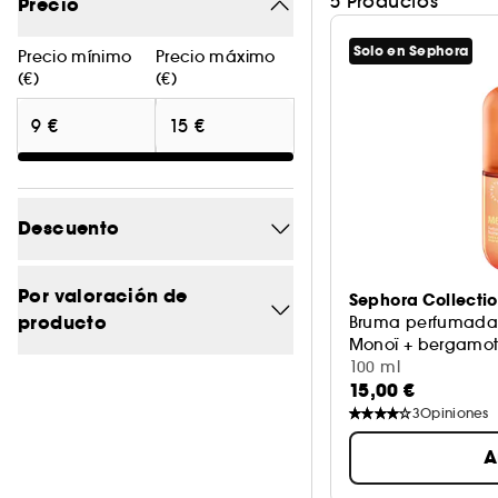
5 Productos
Precio
Solo en Sephora
Precio mínimo
Precio máximo
(€)
(€)
Descuento
-70%
1
Por valoración de
Sephora Collecti
producto
Bruma perfumada 
Monoï + bergamo
100 ml
4/5
5
15,00 €
3
Opiniones
3/5
5
A
2/5
5