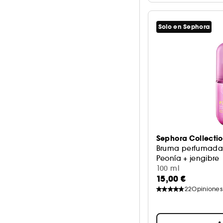
1/5
5
Solo en Sephora
Sephora Collecti
Bruma perfumada 
Peonía + jengibre
100 ml
15,00 €
22
Opiniones