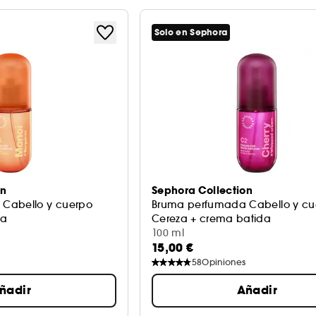
Solo en Sephora
on
Sephora Collection
Cabello y cuerpo
Bruma perfumada Cabello y cu
ta
Cereza + crema batida
100 ml
15,00 €
58
Opiniones
ñadir
Añadir