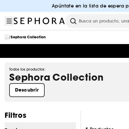
Ir al menú
Ir al contenido principal
Ir al pie de página
Apúntate en la lista de espera 
Investigación
/
...
Sephora Collection
Todos los productos:
Sephora Collection
Descubrir
Saltar los filtros
Filtros