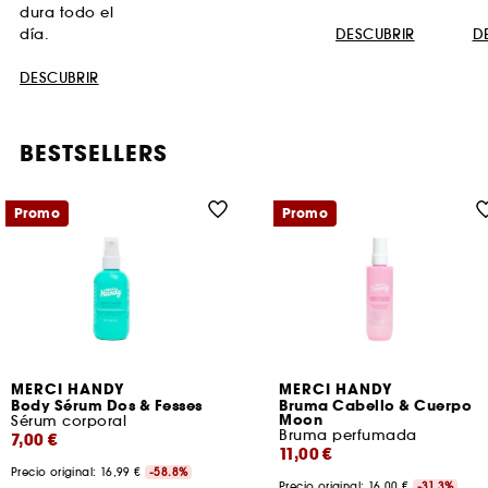
dura todo el
día.
DESCUBRIR
D
DESCUBRIR
BESTSELLERS
Promo
Promo
MERCI HANDY
MERCI HANDY
Body Sérum Dos & Fesses
Bruma Cabello & Cuerpo
Moon
Sérum corporal
Bruma perfumada
7,00 €
11,00 €
Precio original:
16,99 €
-58.8%
Precio original: 16,00 €
-31.3%