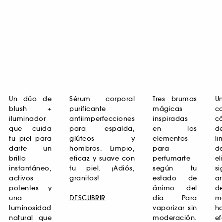
Un dúo de
Sérum corporal
Tres brumas
U
blush +
purificante
mágicas
c
iluminador
antiimperfecciones
inspiradas
c
que cuida
para espalda,
en los
d
tu piel para
glúteos y
elementos
l
darte un
hombros. Limpio,
para
d
brillo
eficaz y suave con
perfumarte
e
instantáneo,
tu piel. ¡Adiós,
según tu
s
activos
granitos!
estado de
a
potentes y
ánimo del
d
una
DESCUBRIR
día. Para
m
luminosidad
vaporizar sin
h
natural que
moderación.
ef