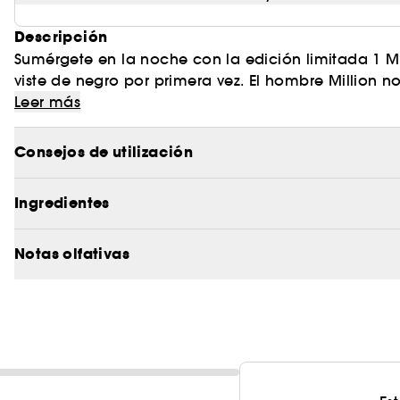
Descripción
Sumérgete en la noche con la edición limitada 1 Mill
viste de negro por primera vez. El hombre Million
salir de fiesta. Su irreverencia audaz le abre las p
Leer más
entorno de bóveda dorada. Bajo focos cálidos, la
funden con el adictivo sirope de arce, dando luga
Consejos de utilización
las noches de Rabanne.
Ingredientes
Notas olfativas