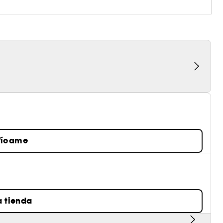
fícame
a tienda