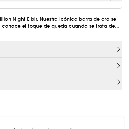
ion Night Elixir. Nuestra icónica barra de oro se
 no conoce el toque de queda cuando se trata de
uertas de los clubes underground, donde brilla en un
 sensualidad ambarada y la mandarina fresca se
r a una fragancia masculina magnética que irradia