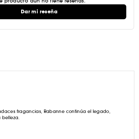
te producto aún no tiene reseñas.
Dar mi reseña
udaces fragancias, Rabanne continúa el legado,
 belleza.