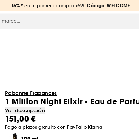
-15%*
Código: WELCOME
en tu primera compra >59€
Rabanne Fragances
1 Million Night Elixir - Eau de Pa
Ver descripción
151,00 €
Pago a plazos gratuito con
PayPal
o
Klarna
100 ml