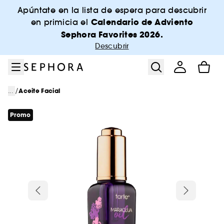
Ir al menú
Ir al contenido principal
Ir al pie de página
Apúntate en la lista de espera para descubrir
Calendario de Adviento
en primicia el
Sephora Favorites 2026.
Descubrir
/
...
Aceite Facial
Promo