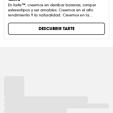
En tarte™, creemos en derribar barreras, romper
estereotipos y ser amables. Creemos en el alto
rendimiento Y la naturalidad. Creemos en la
creación artística Y en el poder de los ingredientes.
DESCUBRIR TARTE
No hacemos concesiones cuando se trata de lo que
nos ponemos en la piel, y tú también deberías
hacerlo.