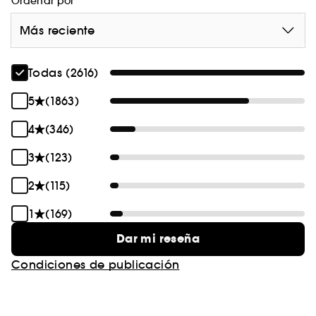
Ordenar por
Más reciente
Todas (2616)
5
(1863)
4
(346)
3
(123)
2
(115)
1
(169)
Dar mi reseña
Condiciones de publicación