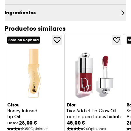
Ingredientes
Productos similares
Solo en Sephora
S
Gisou
Dior
R
Honey Infused
Dior Addict Lip Glow Oil
So
Lip Oil
aceite para labios hidratante
Ac
28,00 €
45,00 €
2
Desde
350
Opiniones
24
Opiniones