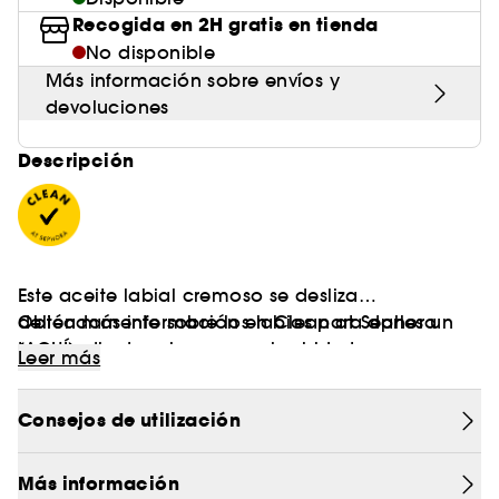
Recogida en 2H gratis en tienda
No disponible
Más información sobre envíos y
devoluciones
Descripción
Este aceite labial cremoso se desliza
delicadamente sobre los labios para darles un
Obtén más información en Clean at Sephora
tono radiante a la vez que los hidrata en
(AQUÍ)
Leer más
profundidad.
Consejos de utilización
Más información