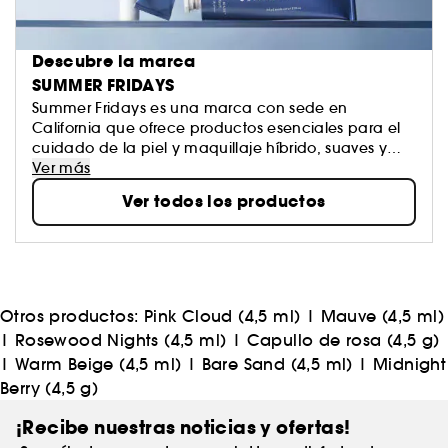
Descubre la marca
SUMMER FRIDAYS
Summer Fridays es una marca con sede en
California que ofrece productos esenciales para el
cuidado de la piel y maquillaje híbrido, suaves y
eficaces. Sus galardonadas fórmulas hacen que las
Ver más
rutinas diarias sean sencillas y que la piel luzca
Ver todos los productos
luminosa, para que cada día se sienta como un
viernes de verano.
Otros productos:
Pink Cloud (4,5 ml)
|
Mauve (4,5 ml)
|
Rosewood Nights (4,5 ml)
|
Capullo de rosa (4,5 g)
|
Warm Beige (4,5 ml)
|
Bare Sand (4,5 ml)
|
Midnight
Berry (4,5 g)
¡Recibe nuestras noticias y ofertas!