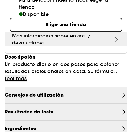
Para descubrir nuestro stock elige tu
tienda
Disponible
Elige una tienda
Más información sobre envíos y
devoluciones
Descripción
Un producto diario en dos pasos para obtener
resultados profesionales en casa. Su fórmula
perfectamente equilibrada, enriquecida con
Leer más
cinco ácidos, antioxidantes y vitaminas, elimina
las células muertas y las impurezas, al tiempo
Consejos de utilización
que mejora el tono y la textura de la piel. Para
obtener una piel lisa y radiante en dos minutos.
Resultados de tests
Con el uso regular, los poros parecen más
pequeños, las líneas de expresión se difuminan y
el tono y la textura de la piel se afinan. El
Ingredientes