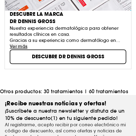
DESCUBRE LA MARCA
DR DENNIS GROSS
Nuestra experiencia dermatológica para obtener
resultados clínicos en casa.
Gracias a su experiencia como dermatólogo en
ejercicio e investigador del cáncer de piel, el Dr.
Ver más
Dennis Gross ha desarrollado productos para el
DESCUBRE DR DENNIS GROSS
cuidado de la piel eficaces y clínicamente
probados que tratan una amplia gama de
problemas cutáneos.
Otros productos:
30 tratamientos
|
60 tratamientos
¡Recibe nuestras noticias y ofertas!
¡Suscríbete a nuestra newsletter y disfruta de un
10% de descuento(1) en tu siguiente pedido!
Al registrarme, acepto recibir por correo electrónico mi
código de descuento, así como ofertas y noticias de