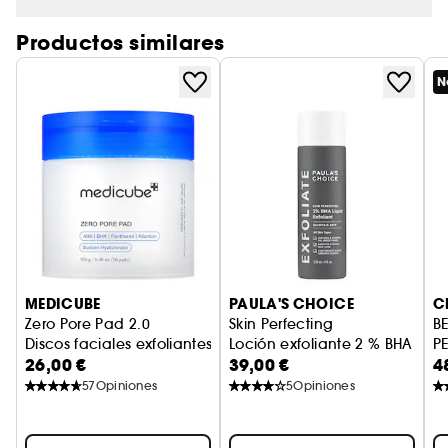
maquillaje es más fácil de aplicar y los
productos para el cuidado de la piel se
Productos similares
absorben más rápidamente. Experimenta una
luminosidad instantánea para una piel de
N
aspecto más joven.
MEDICUBE
PAULA'S CHOICE
C
Zero Pore Pad 2.0
Skin Perfecting
B
Discos faciales exfoliantes
Loción exfoliante 2 % BHA
P
26,00 €
39,00 €
4
T
57
Opiniones
5
Opiniones