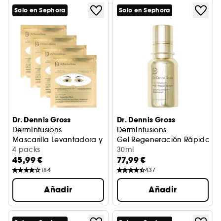
Solo en Sephora
Solo en Sephora
Dr. Dennis Gross
Dr. Dennis Gross
DermInfusions
DermInfusions
Mascarilla Levantadora y Regenerante para el Contorno 
Gel Regeneración Rápida
4 packs
30ml
45,99 €
77,99 €
184
437
Añadir
Añadir