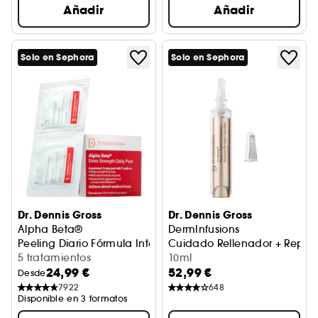
Añadir
Añadir
Solo en Sephora
Solo en Sephora
Dr. Dennis Gross
Dr. Dennis Gross
Alpha Beta®
DermInfusions
Peeling Diario Fórmula Intensa
Cuidado Rellenador + Repar
5 tratamientos
10ml
24,99 €
52,99 €
Desde
7922
648
Disponible en 3 formatos