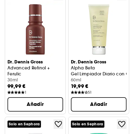
Dr. Dennis Gross
Dr. Dennis Gross
Advanced Retinol +
Alpha Beta
Ferulic
Gel Limpiador Diario con C
Tratamiento Concentrado Noche Antiarrugas
30ml
60ml
99,99 €
19,99 €
1
51
Añadir
Añadir
Solo en Sephora
Solo en Sephora