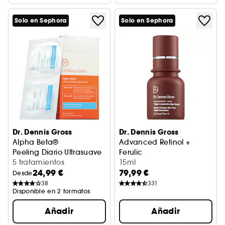
Solo en Sephora
Solo en Sephora
Dr. Dennis Gross
Dr. Dennis Gross
Alpha Beta®
Advanced Retinol +
Peeling Diario Ultrasuave
Ferulic
5 tratamientos
Sérum Contorno de Ojos Tripl
15ml
24,99 €
79,99 €
Desde
38
331
Disponible en 2 formatos
Añadir
Añadir