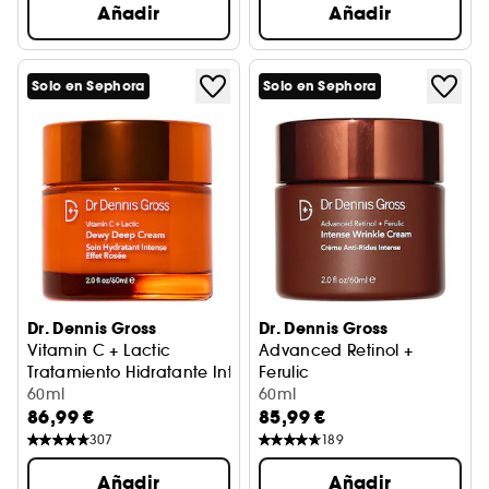
Añadir
Añadir
Solo en Sephora
Solo en Sephora
Dr. Dennis Gross
Dr. Dennis Gross
Vitamin C + Lactic
Advanced Retinol +
Tratamiento Hidratante Intenso Firmeza Lift
Ferulic
60ml
Crema Antiarrugas Intensa
60ml
86,99 €
85,99 €
307
189
Añadir
Añadir