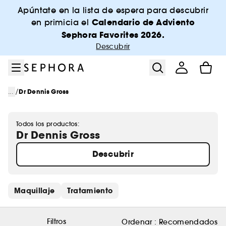
Ir al menú
Ir al contenido principal
Ir al pie de página
Apúntate en la lista de espera para descubrir
Calendario de Adviento
en primicia el
Sephora Favorites 2026.
Descubrir
/
...
Dr Dennis Gross
Todos los productos:
Dr Dennis Gross
Descubrir
Saltar los enlaces rápidos
Maquillaje
Tratamiento
Filtros
Ordenar :
Recomendados