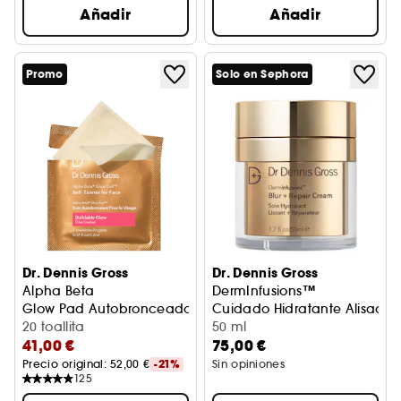
Añadir
Añadir
Promo
Solo en Sephora
Dr. Dennis Gross
Dr. Dennis Gross
Alpha Beta
DermInfusions™
Glow Pad Autobronceadora para el Rostro
Cuidado Hidratante Alisador
20 toallita
50 ml
41,00 €
75,00 €
Precio original: 
52,00 €
-21%
Sin opiniones
125