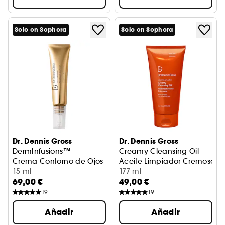
Solo en Sephora
Solo en Sephora
Dr. Dennis Gross
Dr. Dennis Gross
DermInfusions™
Creamy Cleansing Oil
Crema Contorno de Ojos Rellenadora + Regeneradora
Aceite Limpiador Cremoso
15 ml
177 ml
69,00 €
49,00 €
19
19
Añadir
Añadir