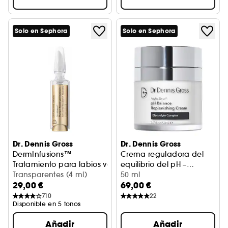
Solo en Sephora
Solo en Sephora
Dr. Dennis Gross
Dr. Dennis Gross
DermInfusions™
Crema reguladora del
Tratamiento para labios voluminizador y reparador con co
equilibrio del pH –
Transparentes (4 ml)
Hidratante
50 ml
29,00 €
69,00 €
710
22
Disponible en 5 tonos
Añadir
Añadir