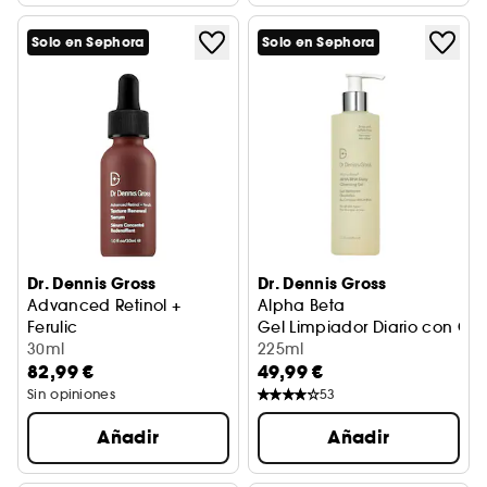
Solo en Sephora
Solo en Sephora
Dr. Dennis Gross
Dr. Dennis Gross
Advanced Retinol +
Alpha Beta
Ferulic
Gel Limpiador Diario con C
Sérum Concentrado Redensificante
30ml
225ml
82,99 €
49,99 €
Sin opiniones
53
Añadir
Añadir