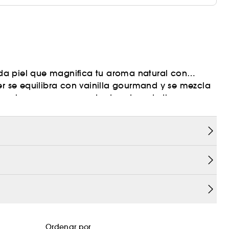
da piel que magnifica tu aroma natural con
er se equilibra con vainilla gourmand y se mezcla
)
loral, para un crescendo duradero de ti.
rigen natural.
Ordenar por