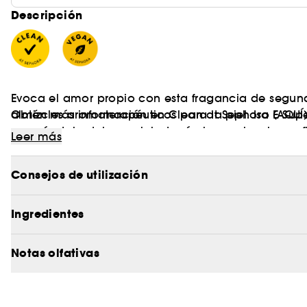
Descripción
Evoca el amor propio con esta fragancia de segun
almizcles aromaterapéuticos para la piel. Iso E Sup
Obtén más información en Clean at Sephora
(AQUÍ
con sándalo dulce reciclado, ámbar y clavel rosa f
Leer más
Vegan :
Productos elaborados con ingredientes de o
Consejos de utilización
Ingredientes
Notas olfativas