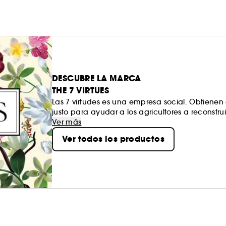
DESCUBRE LA MARCA
THE 7 VIRTUES
Las 7 virtudes es una empresa social. Obtienen
justo para ayudar a los agricultores a reconstru
hipoalergénicos, están infundidos con alcoho
Ver más
de aceites aromáticos para un aroma natural 
Ver todos los productos