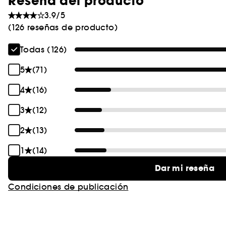
Reseña del producto
3.9/5
(126 reseñas de producto)
Todas (126)
5
(71)
4
(16)
3
(12)
2
(13)
1
(14)
Dar mi reseña
Condiciones de publicación