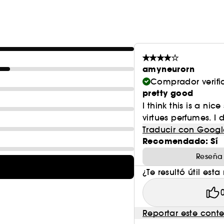
amyneurorn
Comprador verif
pretty good
I think this is a nic
virtues perfumes. I d
Traducir con Googl
Recomendado: Sí
Reseña
¿Te resultó útil esta
Reportar este cont