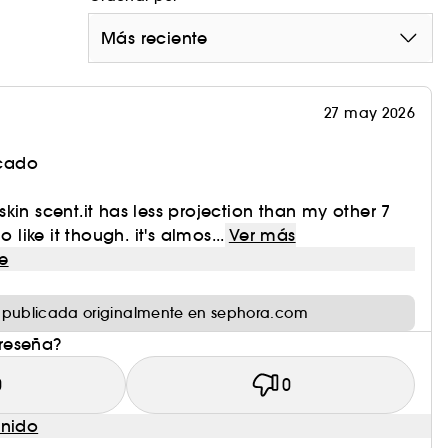
Más reciente
27 may 2026
icado
e skin scent.it has less projection than my other 7
o like it though. it's almos...
Ver más
e
 publicada originalmente en sephora.com
 reseña?
0
0
enido