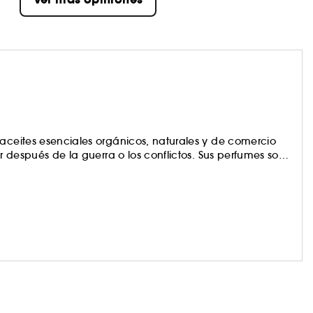
 aceites esenciales orgánicos, naturales y de comercio
ir después de la guerra o los conflictos. Sus perfumes son
l orgánico de caña de azúcar y contienen más de un 22%
duradero.