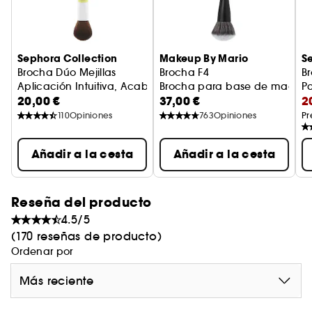
para obtener el acabado más natural posible.
- Forma personalizada para un control preciso
Sephora Collection
Makeup By Mario
S
- Fibras y cerdas únicas para una aplicación
Brocha Dúo Mejillas
Brocha F4
Br
intuitiva y uniforme, fácil de difuminar
Aplicación Intuitiva, Acabado Perfecto
Brocha para base de maquill
Pa
20,00 €
37,00 €
2
110
Opiniones
763
Opiniones
Pr
- Corte con laser
- Vegano y no testado en animales
Añadir a la cesta
Añadir a la cesta
Vegan :
Productos elaborados con ingredientes
Reseña del producto
de origen natural.
4.5/5
(170 reseñas de producto)
Ordenar por
Más reciente