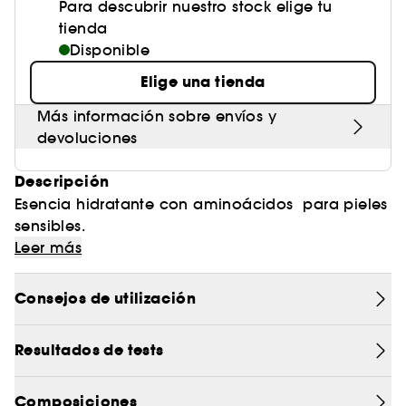
Para descubrir nuestro stock elige tu
tienda
Disponible
Elige una tienda
Más información sobre envíos y
devoluciones
Descripción
Esencia hidratante con aminoácidos para pieles
sensibles.
Leer más
ATOBARRIER365 Hydro-Essence es una esencia
hidratante de textura ligera y absorción rápida,
Consejos de utilización
formulada para aliviar e hidratar tu piel desde el
primer paso de la rutina de skincare.
¿Qué es?
Resultados de tests
Un tratamiento 2 en 1 en forma de tónico y
esencia, probado bajo control dermatológico y
formulado con nuestro complejo exclusivo
Composiciones