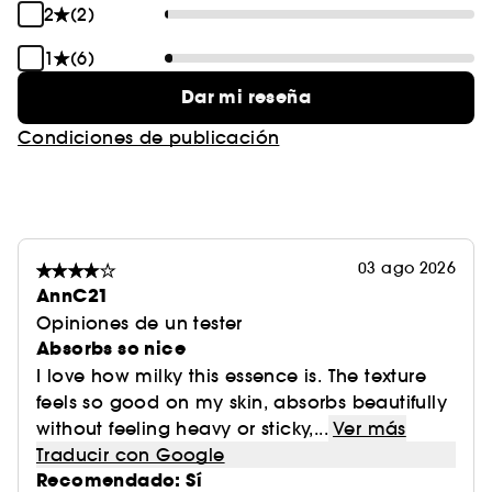
* Según una autoevaluación con 292
2
(2)
participantes.
1
(6)
Antes/después: * La fotografía no forma parte del
Dar mi reseña
estudio clínico y su único propósito es ayudar a
los consumidores a visualizar los efectos del
Condiciones de publicación
producto.
03 ago 2026
AnnC21
Opiniones de un tester
Absorbs so nice
I love how milky this essence is. The texture
feels so good on my skin, absorbs beautifully
without feeling heavy or sticky,...
Ver más
Traducir con Google
Recomendado: Sí