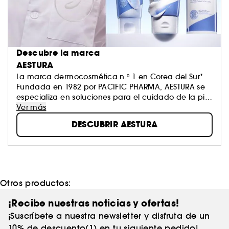
Descubre la marca
AESTURA
La marca dermocosmética n.º 1 en Corea del Sur*
Fundada en 1982 por PACIFIC PHARMA, AESTURA se
especializa en soluciones para el cuidado de la piel
sensible, desarrolladas sobre la base de
Ver más
investigaciones científicas probadas y en estrecha
DESCUBRIR AESTURA
colaboración con dermatólogos.
*Estudio Kantar realizado entre febrero y marzo de
2025.
Otros productos:
¡Recibe nuestras noticias y ofertas!
¡Suscríbete a nuestra newsletter y disfruta de un
10% de descuento(1) en tu siguiente pedido!