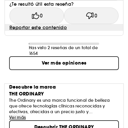
¿Te resultó útil esta reseña?
0
0
Reportar este contenido
Has visto 2 reseñas de un total de
1654
Ver más opiniones
Descubre la marca
THE ORDINARY
The Ordinary es una marca funcional de belleza
que ofrece tecnologías clínicas reconocidas y
efectivas, ofrecidas a un precio justo y
acompañadas de un discurso transparente.
Ver más
Algunas tecnologías ahora "ordinarias" se presentan
Descubrir THE ORDINARY