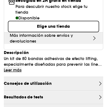
Recogida en 2H gratis en tienda
Para descubrir nuestro stock elige tu
tienda
Disponible
Elige una tienda
Más información sobre envíos y
devoluciones
Descripción
Un kit de 80 bandas adhesivas de efecto lifting,
especialmente diseñadas para prevenir las líneas
finas y las arrugas, y mejorar su aspecto.
Leer más
Consejos de utilización
Face taping*: un sencillo ritual para prevenir la
aparición de signos de envejecimiento
Resultados de tests
Las face tapes* de SEPHORA COLLECTION son
fáciles de aplicar y ayudan a relajar la tensión