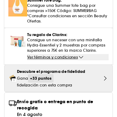
Summer tote bag:
Cuidado corporal perfumado
Descubre nuestros sérums altamente
Leche desmaquillante
Perfume fresco
Brillo & suavidad
Crema de color
Aceite desmaquillante
Gel afeitado & aftershave
Westman Atelier
Estuches de rostro
Dispositivo belleza rostro
Consigue una Summer tote bag por
efectivos
Tratamiento anti-rojeces
Tarte
Ver todo
Cuidado facial parafarmacia
¡Prueba... primero!
Cabello sin brillo
compras >150€ Código: SUMMERBAG
Agua micelar
Perfume amaderado
Cuidado del cuero cabelludo
Leche desmaquillante
*Consultar condiciones en sección Beauty
Dispositivos & accesorios limpiadores
Cuidado cuero cabelludo
Tratamiento minimizador de poros
Rare Beauty
Contorno de ojos
Ofertas.
Ver todo
Tratamiento Sephora Collection
Toallitas desmaquillantes
Perfume con vainilla
Volumen
Tratamiento reafirmante
Rem Beauty
Limpiador & exfoliante
Cuerpo parafarmacia
Tu regalo de Clarins:
Perfume dulce
Cabello teñido
¡Prueba...primero!
Consigue un neceser con una minitalla
Tratamiento purificante & matificante
Sephora Collection
Cuidado hidratante
Hydra-Essentiel y 2 muestras por compras
Cuidado facial parafarmacia
Protector solar cabello
superiores a 75€ en la marca Clarins.
Yepoda
Cuidado anti-edad
Solares parafarmacia
Ver términos y condiciones
Anti-caspa
Descubre el programa de fidelidad
+33 puntos
Gana
fidelización con esta compra
Envío gratis o entrega en punto de
recogida
En 4 agosto