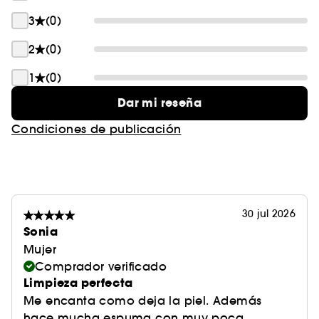
3
(0)
2
(0)
1
(0)
Dar mi reseña
Condiciones de publicación
30 jul 2026
Sonia
Mujer
Comprador verificado
Limpieza perfecta
Me encanta como deja la piel. Además
hace mucha espuma con muy poca