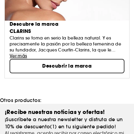
Descubre la marca
CLARINS
Clarins se toma en serio la belleza natural. Y es
precisamente la pasión por la belleza femenina de
su fundador, Jacques Courtin-Clarins, la que le
inspiró para abrir el primer Instituto de Clarins en
Ver más
París hace más de medio siglo. Como líder en
Descubrir la marca
tratamientos de lujo, Clarins trabaja sin descanso
para dar a cada mujer lo mejor de la naturaleza
aprovechando sus mejores principios activos. A
pesar de su fama, Clarins te tratará como si fueras
su único cliente. ¿A qué esperas para probar sus
productos imprescindibles?
Otros productos:
¡Recibe nuestras noticias y ofertas!
¡Suscríbete a nuestra newsletter y disfruta de un
10% de descuento(1) en tu siguiente pedido!
Al registrarme, acepto recibir por correo electrónico mi