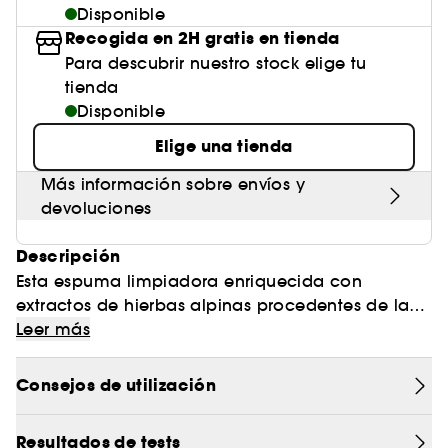
Disponible
Recogida en 2H gratis en tienda
Para descubrir nuestro stock elige tu
tienda
Disponible
Elige una tienda
Más información sobre envíos y
devoluciones
Descripción
Esta espuma limpiadora enriquecida con
extractos de hierbas alpinas procedentes de la
Hacienda Clarins desmaquilla, purifica y limpia
Leer más
la piel a la vez que preserva el equilibrio
cutáneo. Enriquecida con activos seleccionados
Consejos de utilización
específicamente para equilibrar las pieles mixtas
a grasas: el extracto de reina de los prados y las
Resultados de tests