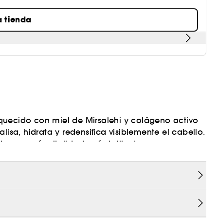
a tienda
nriquecido con miel de Mirsalehi y colágeno activo
lisa, hidrata y redensifica visiblemente el cabello.
lo con más vitalidad, más brillante y con
del frasco es ideal para llevarlo contigo a todas
nte cabellos finos a medios.
)