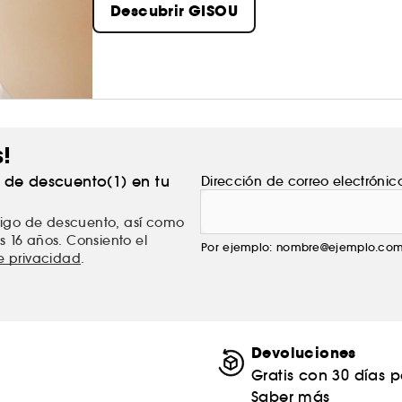
Descubrir GISOU
Los cuidados capilares Gisou, a base de miel, n
cabelludo.
s!
% de descuento(1) en tu
Dirección de correo electrónic
ódigo de descuento, así como
s 16 años. Consiento el
Por ejemplo: nombre@ejemplo.co
de privacidad
.
Devoluciones
Gratis con 30 días 
Saber más