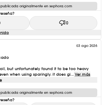
 publicada originalmente en sephora.com
 reseña?
0
0
enido
03 ago 2026
icado
oil, but unfortunately found it to be too heavy
ven when using sparingly. it does gi...
Ver más
e
 publicada originalmente en sephora.com
 reseña?