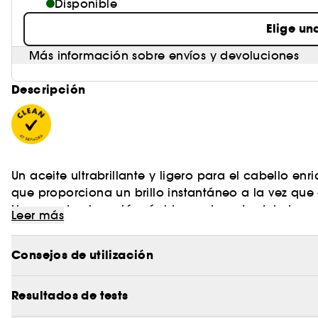
Disponible
Elige un
Más información sobre envíos y devoluciones
Descripción
Un aceite ultrabrillante y ligero para el cabello e
que proporciona un brillo instantáneo a la vez que a
Ligero y de absorción rápida, cada gota deja tu pe
Leer más
movimiento, sin apelmazarlo en absoluto. El diseño 
partes. Apto para todo tipo de cabello, especialme
Consejos de utilización
Beneficios principales:
– Hidrata
– Da volumen y elasticidad
Resultados de tests
– Aporta un brillo efecto glossy
Obtén más información en Clean at Sephora
(AQUÍ