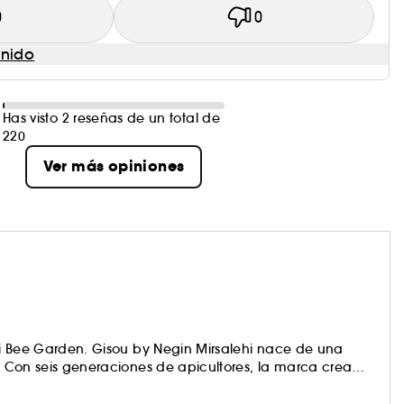
0
0
enido
Has visto 2 reseñas de un total de
220
Ver más opiniones
ehi Bee Garden. Gisou by Negin Mirsalehi nace de una
l. Con seis generaciones de apicultores, la marca crea
arillas y aceites para el cabello, formulados con
de manera ecológica en el jardín Mirsalehi Bee Garden.