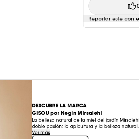
Reportar este cont
DESCUBRE LA MARCA
GISOU por Negin Mirsalehi
La belleza natural de la miel del jardín Mirsal
doble pasión: la apicultura y la belleza natura
cuidados capilares únicos, como champús, masc
Ver más
ingredientes valiosos cultivados y cosechados 