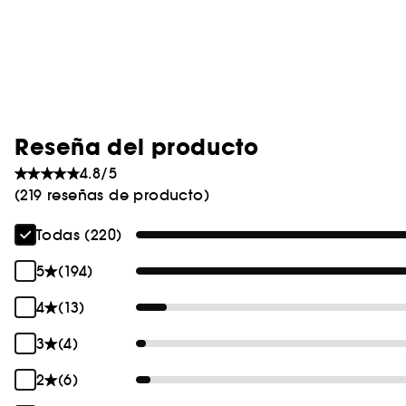
Reseña del producto
4.8/5
(219 reseñas de producto)
Todas (220)
5
(194)
4
(13)
3
(4)
2
(6)