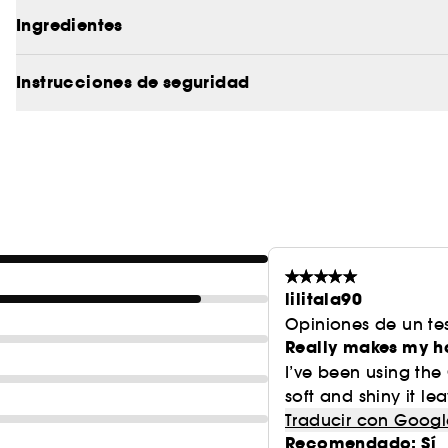
– Elimina el encrespamiento
Ingredientes
– Protección térmica hasta 230 °C
– Ideal para cabellos finos y medios
Instrucciones de seguridad
lilitala90
Opiniones de un tes
Really makes my ha
I’ve been using the 
soft and shiny it le
Traducir con Googl
Recomendado: Sí