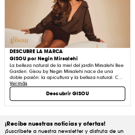
DESCUBRE LA MARCA
GISOU por Negin Mirsalehi
La belleza natural de la miel del jardín Mirsalehi Bee
Garden. Gisou by Negin Mirsalehi nace de una
doble pasión: la apicultura y la belleza natural. Con
seis generaciones de apicultores, la marca crea
Ver más
cuidados capilares únicos, como champús,
Descubrir GISOU
mascarillas y aceites para el cabello, formulados
con ingredientes valiosos cultivados y cosechados
de manera ecológica en el jardín Mirsalehi Bee
Garden. Los cuidados capilares Gisou, a base de
miel, nutren, hidratan y fortalecen el cabello y el
¡Recibe nuestras noticias y ofertas!
cuero cabelludo.
¡Suscríbete a nuestra newsletter y disfruta de un