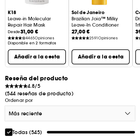
de la fibra capilar.
K18
Sol de Janeiro
C
Leave-in Molecular
Brazilian Joia™ Milky
D
Repair Hair Mask
Leave-In Conditioner
T
31,00 €
27,00 €
3
Tratamiento Cabello Dañado - Formato Viaje
Spray nutritivo para el cabello
Desde
4465
Opiniones
2591
Opiniones
Disponible en 2 formatos
Añadir a la cesta
Añadir a la cesta
Reseña del producto
4.8/5
(544 reseñas de producto)
Ordenar por
Más reciente
Todas (545)