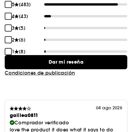
5
(483)
4
(43)
3
(5)
2
(6)
1
(8)
Dar mi reseña
Condiciones de publicación
04 ago 2026
galilea0811
Comprador verificado
love the product it does what it says to do