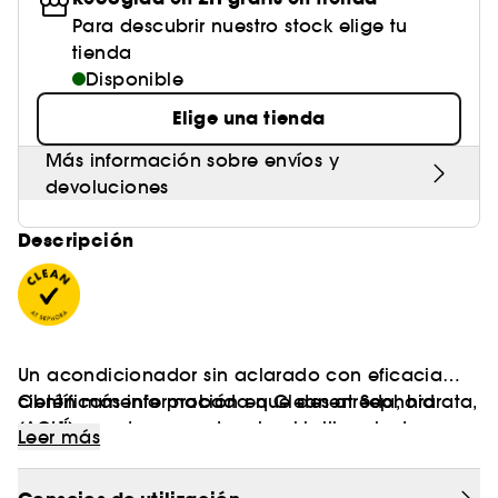
Para descubrir nuestro stock elige tu
tienda
Disponible
Elige una tienda
Más información sobre envíos y
devoluciones
Descripción
Un acondicionador sin aclarado con eficacia
científicamente probada que desenreda, hidrata,
Obtén más información en Clean at Sephora
suaviza, protege y potencia el brillo mientras
(AQUÍ)
Leer más
repara activamente la fibra capilar desde el
exterior hacia el interior.