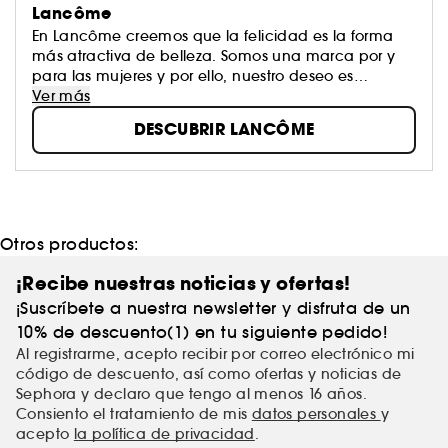
Lancôme
En Lancôme creemos que la felicidad es la forma
más atractiva de belleza. Somos una marca por y
para las mujeres y por ello, nuestro deseo es
hacerlas libres, auténticas y sobre todo, felices.
Ver más
Creemos que la belleza no debe ser una
DESCUBRIR LANCÔME
imposición, sino la expresión de la libertad que
cada mujer tiene para ser ella misma. Desde
Lancôme, potenciamos esa belleza que empodera
a las mujeres con un maquillaje que realza tu
belleza natural.
Otros productos:
¡Recibe nuestras noticias y ofertas!
¡Suscríbete a nuestra newsletter y disfruta de un
10% de descuento(1) en tu siguiente pedido!
Al registrarme, acepto recibir por correo electrónico mi
código de descuento, así como ofertas y noticias de
Sephora y declaro que tengo al menos 16 años.
Consiento el tratamiento de mis
datos personales
y
acepto
la política de privacidad
.