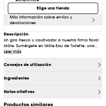
Elige una tienda
Más información sobre envíos y
devoluciones
Descripción
Un giro fresco y cautivador a nuestra firma floral
Idôle. Sumérgete en Idôle Eau de Toilette, una
fragancia femenina que transforma una frescura
Leer más
excepcional en una estela verdaderamente
única, todo dentro de un frasco elegante y
Consejos de utilización
delicado. ¿Qué lo hace diferente? El perfume
Idôle Eau de Toilette se distingue por su
Ingredientes
innovación, al emplear ciencia e ingredientes de
origen natural para crear notas poderosas y
exclusivas. Nuestra bergamota verde redefine los
Notas olfativas
límites de la paleta olfativa para los perfumistas.
¿Qué más necesitas saber? Idôle despliega una
Productos similares