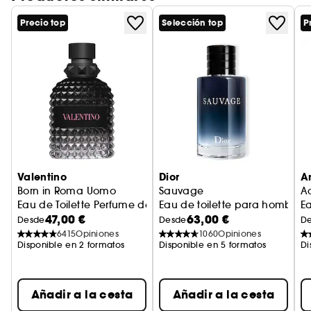
apertura fascinante con un acorde de té verde
Sencha, seguido por una armoniosa
Precio top
Selección top
P
combinación de rosas con toques verdes y una
esencia de rosa damascena, realzada por la
frescura de la bergamota, que aporta notas
jugosas y vibrantes, manteniendo un corazón
cítrico y elegante. Frescura energizante.
Presencia empoderadora. Diseño icónico.
Valentino
Dior
A
Born in Roma Uomo
Sauvage
A
Eau de Toilette Perfume de Hombre Amaderado
Eau de toilette para hombre 
Ea
47,00 €
63,00 €
Desde
Desde
D
6415
Opiniones
1060
Opiniones
Disponible en 2 formatos
Disponible en 5 formatos
Di
Añadir a la cesta
Añadir a la cesta