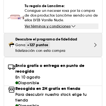
Cuidado corporal perfumado
Descubre nuestros sérums altamente
Leche desmaquillante
Perfume fresco
Brillo & suavidad
Crema de color
Aceite desmaquillante
Gel afeitado & aftershave
Westman Atelier
Estuches de rostro
Dispositivo belleza rostro
efectivos
Tu regalo de Lancôme:
Tratamiento anti-rojeces
Rare Beauty
Ver todo
Cuidado facial parafarmacia
¡Prueba... primero!
Cabello sin brillo
Consigue un neceser rosa por la compra
Agua micelar
Perfume amaderado
Cuidado del cuero cabelludo
Leche desmaquillante
Dispositivos & accesorios limpiadores
de dos productos Lancôme siendo uno de
Cuidado cuero cabelludo
Tratamiento minimizador de poros
Rem Beauty
Contorno de ojos
ellos LVEB Vanille Nude.
Ver todo
Tratamiento Sephora Collection
Toallitas desmaquillantes
Perfume con vainilla
Volumen
Ver términos y condiciones
Tratamiento reafirmante
Sephora Collection
Limpiador & exfoliante
Cuerpo parafarmacia
Perfume dulce
Cabello teñido
¡Prueba...primero!
Tratamiento purificante & matificante
Yepoda
Cuidado hidratante
Descubre el programa de fidelidad
Cuidado facial parafarmacia
Protector solar cabello
+127 puntos
Gana
Cuidado anti-edad
fidelización con esta compra
Solares parafarmacia
Anti-caspa
Envío gratis o entrega en punto de
recogida
En 10 agosto
Disponible
Recogida en 2H gratis en tienda
Para descubrir nuestro stock elige tu
tienda
Disponible