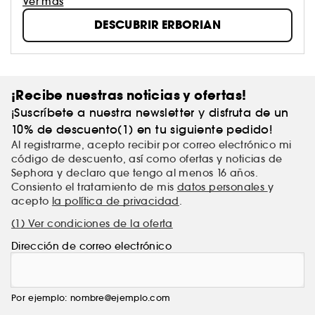
cuidado de la piel y el maquillaje.
Ver más
Estos productos responden a un objetivo preciso de
DESCUBRIR ERBORIAN
la marca: hacerte redescubrir tu piel.
¡ES TU PIEL, SIÉNTETE ORGULLOSA DE ELLA!
¡Recibe nuestras noticias y ofertas!
¡Suscríbete a nuestra newsletter y disfruta de un
10% de descuento(1) en tu siguiente pedido!
Al registrarme, acepto recibir por correo electrónico mi
código de descuento, así como ofertas y noticias de
Sephora y declaro que tengo al menos 16 años.
Consiento el tratamiento de mis
datos personales
y
acepto
la política de privacidad
.
(1) Ver condiciones de la oferta
Dirección de correo electrónico
Por ejemplo: nombre@ejemplo.com