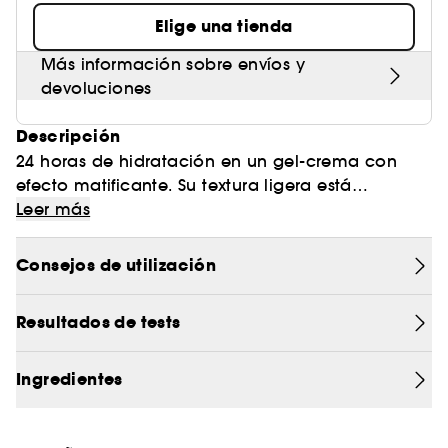
Elige una tienda
Más información sobre envíos y
devoluciones
Descripción
24 horas de hidratación en un gel-crema con
efecto matificante. Su textura ligera está
enriquecida con ácido hialurónico y un 1 % de
Leer más
zinc, un dúo equilibrante de activos que
proporciona a la piel una hidratación duradera y
Consejos de utilización
un efecto mate inmediato, sin resecarla.
Resultados de tests
El experto en matificación para una piel más
equilibrada:
+30 % de efecto mate (1)
Ingredientes
-33 % de poros visibles (1)
+75 % de hidratación inmediata (2)