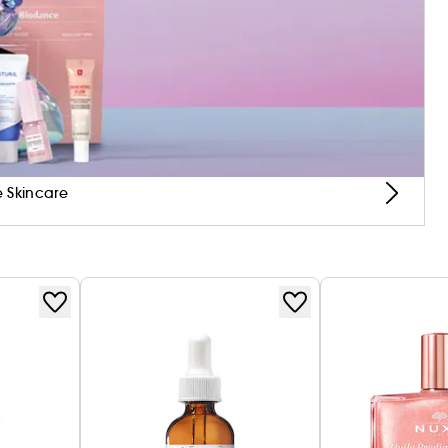
piedades calmantes y regeneradoras.
a de la piel manteniéndola suave, flexible e
tas en la palma de la mano y depositar con
 frente y mentón.Peak_15
 Skincare
s y hace que mi piel se sienta fresca y lista
ecto relajante tanto en mi piel como en mí a la
 compatible con mi piel sensible.