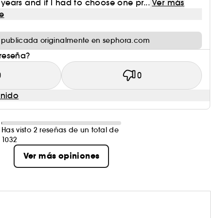
8 years and if I had to choose one pr...
Ver más
e
 publicada originalmente en sephora.com
 reseña?
0
0
enido
Has visto 2 reseñas de un total de
1032
Ver más opiniones