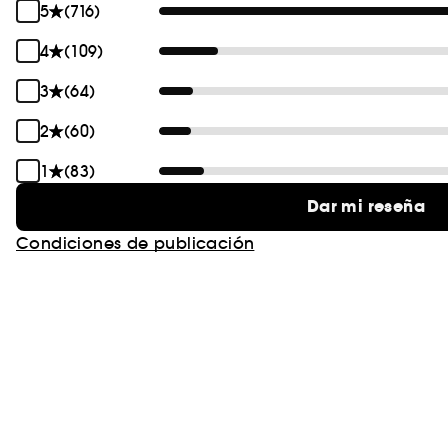
5
(716)
4
(109)
3
(64)
2
(60)
1
(83)
Dar mi reseña
Condiciones de publicación