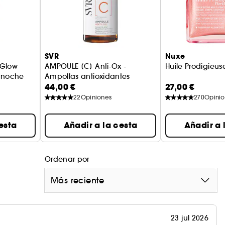
SVR
Nuxe
 Glow
AMPOULE [C] Anti-Ox -
Huile Prodigieus
e noche
Ampollas antioxidantes
44,00 €
27,00 €
22
Opiniones
270
Opini
esta
Añadir a la cesta
Añadir a 
Ordenar por
Más reciente
23 jul 2026