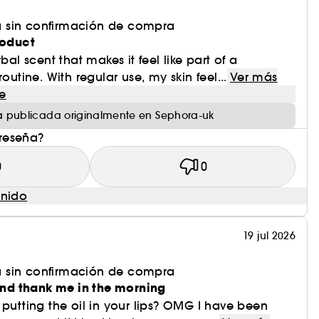
 sin confirmación de compra
roduct
bal scent that makes it feel like part of a
routine. With regular use, my skin feel...
Ver más
e
 publicada originalmente en Sephora-uk
 reseña?
0
0
enido
19 jul 2026
 sin confirmación de compra
 and thank me in the morning
 putting the oil in your lips? OMG I have been