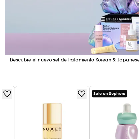
Aceite Esencial de Lavanda: conocido por sus pro
Escualano: conocido por ayudar a reponer la barrer
hidratada.Modo de empleo:
Este serum facial es de uso nocturno, aplicar 3 go
pequeñas presiones comenzando por las mejillas ,
Descubre el nuevo set de tratamiento Korean & Japanese
Mejor descubrimiento
He estado comprando Midnight Recovery durante año
para mi rutina matutina. La fragancia genera un ef
Solo en Sephora
hora de dormir, y lo más importante, es totalmente