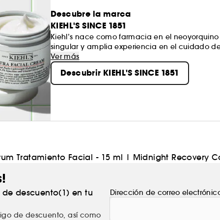
Descubre la marca
KIEHL'S SINCE 1851
Kiehl’s nace como farmacia en el neoyorquino ba
singular y amplia experiencia en el cuidado de
innovación y la naturaleza al servicio de sus cl
Ver más
Y GENEROSIDAD, su razón de ser para sus fieles
Descubrir KIEHL'S SINCE 1851
um Tratamiento Facial - 15 ml
|
Midnight Recovery Co
s!
% de descuento(1) en tu
Dirección de correo electrónic
ódigo de descuento, así como