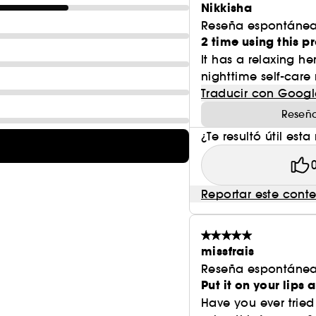
Nikkisha
Reseña espontánea
2 time using this p
It has a relaxing her
nighttime self-care 
Traducir con Googl
Reseña
¿Te resultó útil esta
Reportar este cont
missfrais
Reseña espontánea
Put it on your lips
Have you ever tried