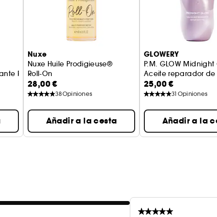
Nuxe
GLOWERY
Nuxe Huile Prodigieuse®
P.M. GLOW Midnight
mante Regenerador
Roll-On
Aceite reparador d
28,00 €
25,00 €
38
Opiniones
31
Opiniones
a
Añadir a la cesta
Añadir a la c