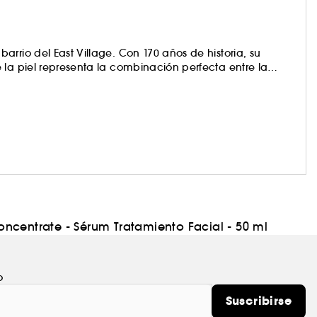
rrio del East Village. Con 170 años de historia, su
 la piel representa la combinación perfecta entre la
ientes. En tres palabras, Kiehl´s es INNOVACIÓN, SERVICIO
 consumidores.
ncentrate - Sérum Tratamiento Facial - 50 ml
o
Suscribirse