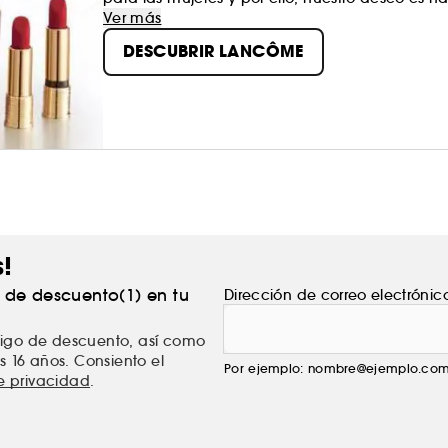
que la belleza no debe ser una imposición, sin
Ver más
ser ella misma. Desde Lancôme, potenciamos 
DESCUBRIR LANCÔME
maquillaje que realza tu belleza natural.
s!
% de descuento(1) en tu
Dirección de correo electrónic
ódigo de descuento, así como
s 16 años. Consiento el
Por ejemplo: nombre@ejemplo.co
de privacidad
.