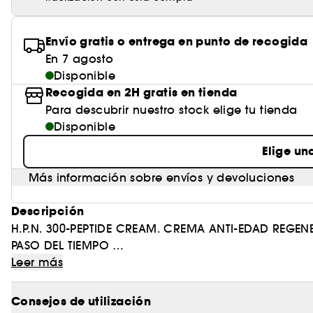
Envío gratis o entrega en punto de recogida
En 7 agosto
Disponible
Recogida en 2H gratis en tienda
Para descubrir nuestro stock elige tu tienda
Disponible
Elige un
Más información sobre envíos y devoluciones
Descripción
H.P.N. 300-PEPTIDE CREAM. CREMA ANTI-EDAD REGEN
PASO DEL TIEMPO
(1) Test clínico en 84 mujeres de múltiples fototipos 
Leer más
Descubre la nueva crema regeneradora de Lancôme
más de 300 tipos de Péptidos de origen natural y
Consejos de utilización
la piel más rápido que el paso del tiempo.
(2) Auto-evaluación.