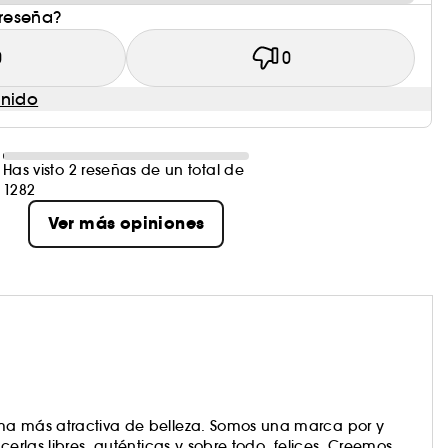
 reseña?
0
0
enido
Has visto 2 reseñas de un total de
1282
Ver más opiniones
rma más atractiva de belleza. Somos una marca por y
s libres, auténticas y sobre todo, felices. Creemos