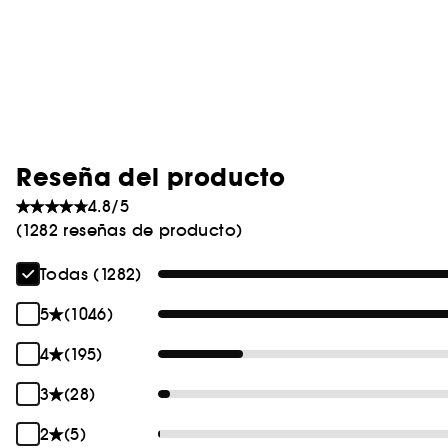
Reseña del producto
4.8/5
(1282 reseñas de producto)
Todas (1282)
5
(1046)
4
(195)
3
(28)
2
(5)