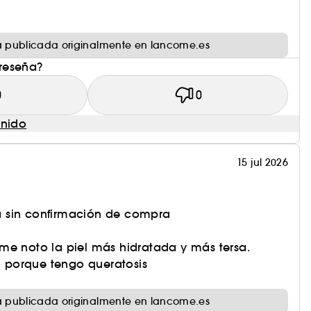
e
e cambiarían a Rénergie H.P.N. 300-Peptide
 publicada originalmente en lancome.es
 reseña?
0
0
enido
15 jul 2026
 sin confirmación de compra
me noto la piel más hidratada y más tersa.
porque tengo queratosis
 publicada originalmente en lancome.es