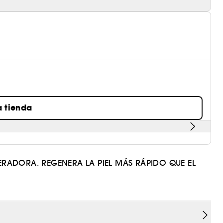
a tienda
ERADORA. REGENERA LA PIEL MÁS RÁPIDO QUE EL
y etnias.
. Por primera vez combina Ácido Hialurónico,
 Niacinamida en una misma fórmula que regenera