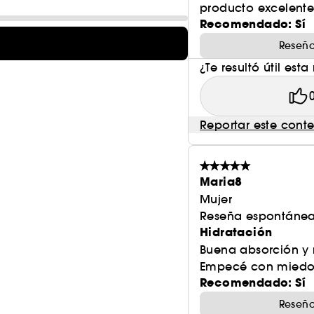
producto excelent
84% de mujeres consumidoras de skincare de lujo s
Recomendado: Sí
(1)
Cream
Reseña
¿Te resultó útil esta
Reportar este cont
Maria8
Mujer
Reseña espontánea
Hidratación
Buena absorción y 
Empecé con miedo 
Recomendado: Sí
Reseña