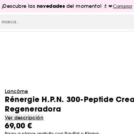
novedades
¡Descubre las
del momento! 💄💋
Comprar
Lancôme
Rénergie H.P.N. 300-Peptide Cre
Regeneradora
Ver descripción
69,00 €
Pago a plazos gratuito con
PayPal
o
Klarna