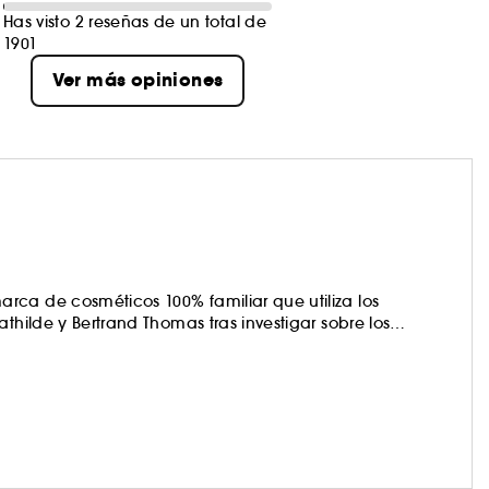
Has visto 2 reseñas de un total de
1901
Ver más opiniones
rca de cosméticos 100% familiar que utiliza los
thilde y Bertrand Thomas tras investigar sobre los
el mundo vegetal. Los productos Caudalie son muy
on una estricta carta de valores que denominan