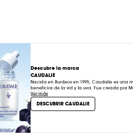
Descubre la marca
CAUDALIE
Nacida en Burdeos en 1995, Caudalie es una ma
beneficios de la vid y la uva. Fue creada por Ma
polifenoles, los antioxidantes más potentes d
Ver más
naturales, eficaces y glamurosos, y cumplen c
DESCUBRIR CAUDALIE
"CosmÉTICA"