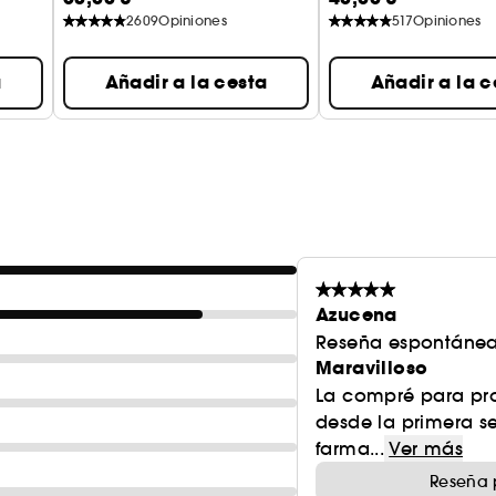
2609
Opiniones
517
Opiniones
a
Añadir a la cesta
Añadir a la c
Azucena
Reseña espontánea
Maravilloso
La compré para pro
desde la primera 
farma...
Ver más
Reseña 