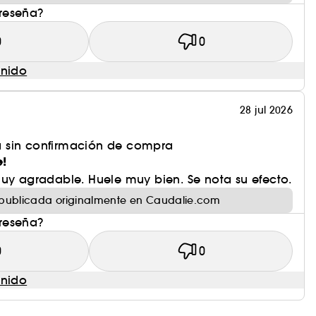
 reseña?
0
0
enido
28 jul 2026
 sin confirmación de compra
e!
muy agradable. Huele muy bien. Se nota su efecto.
publicada originalmente en Caudalie.com
 reseña?
0
0
enido