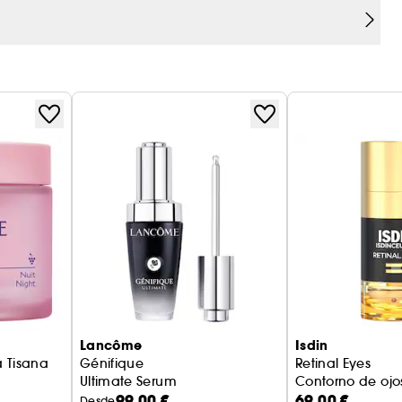
ógico.
 fenoxietanol, ftalatos, aceites minerales, PEG,
igen animal.
)
Lancôme
Isdin
a Tisana
Génifique
Retinal Eyes
Ultimate Serum
Contorno de ojo
99,00 €
69,00 €
Desde