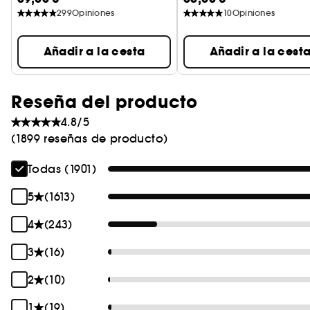
299
Opiniones
10
Opiniones
Añadir a la cesta
Añadir a la cest
Reseña del producto
4.8/5
(1899 reseñas de producto)
Todas (1901)
5
(1613)
4
(243)
3
(16)
2
(10)
1
(19)