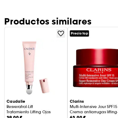
Productos similares
Precio top
Caudalie
Clarins
Resveratrol-Lift
Multi-Intensive Jour SPF15
Tratamiento Lifting Ojos
Crema antiarrugas lifting
39,00 €
63,00 €