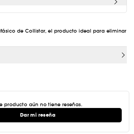
ásico de Collistar, el producto ideal para eliminar
gua. Esta solución desmaquillante actúa
ormulado para garantizar la máxima tolerabilidad,
te producto aún no tiene reseñas.
Dar mi reseña