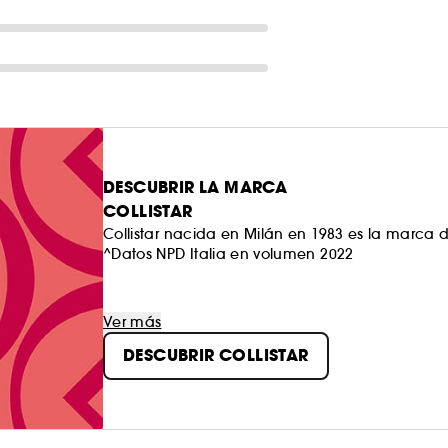
DESCUBRIR LA MARCA
COLLISTAR
Collistar nacida en Milán en 1983 es la marca de
^Datos NPD Italia en volumen 2022
Ver más
DESCUBRIR COLLISTAR