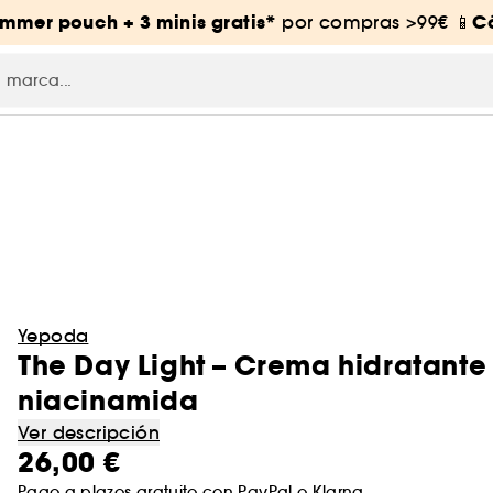
mmer pouch + 3 minis gratis*
C
por compras >99€ 📱
Yepoda
The Day Light – Crema hidratante
niacinamida
Ver descripción
26,00 €
Pago a plazos gratuito con
PayPal
o
Klarna