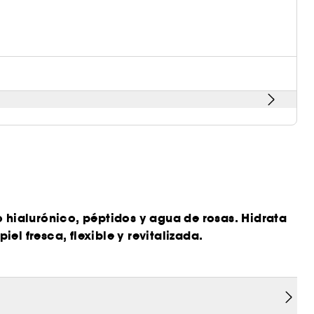
o hialurónico, péptidos y agua de rosas. Hidrata
iel fresca, flexible y revitalizada.
n y cuidado con The Day Light. Esta crema