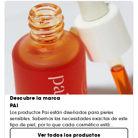
Descubre la marca
PAI
Los productos Pai están diseñados para pieles
sensibles. Sabemos las necesidades exactas de este
tipo de piel, por lo que cada cosmético está
elaborado con los ingredientes con mejores
Ver todos los productos
propiedades para estas pieles. Con base en