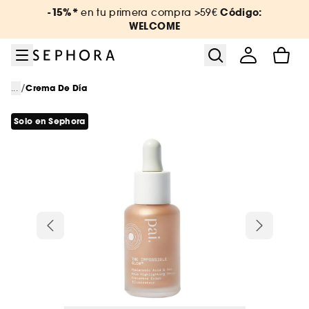
Ir al menú
Ir al contenido principal
Ir al pie de página
-15%*
Código:
en tu primera compra >59€
WELCOME
/
...
Crema De Día
Solo en Sephora