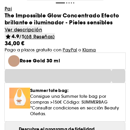
Pai
The Impossible Glow Concentrado Efecto
brillante e iluminador - Pieles sensibles
Ver descripción
4.9
/5
(68 Reseñas)
34,00 €
Pago a plazos gratuito con
PayPal
o
Klarna
Rose Gold 30 ml
Summer tote bag:
Consigue una Summer tote bag por
compras >150€ Código: SUMMERBAG
*Consultar condiciones en sección Beauty
Ofertas.
Descubre el programa de fidelidad