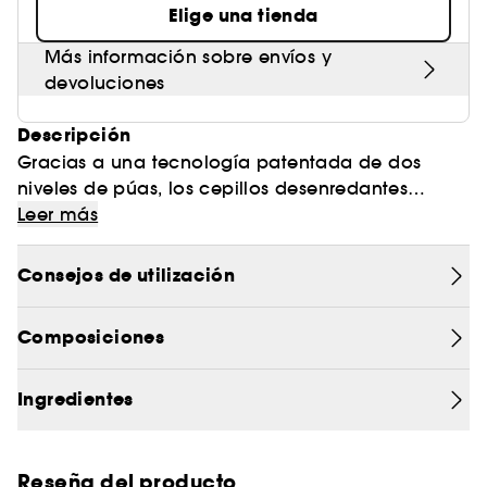
Elige una tienda
Más información sobre envíos y
devoluciones
Descripción
Gracias a una tecnología patentada de dos
niveles de púas, los cepillos desenredantes
Tangle Teezer, diseñados a medida, desenredan
Leer más
de forma rápida y suave todo tipo de cabello,
minimizando los daños y dejando el pelo suave
Consejos de utilización
y brillante. Las púas largas desenredan, eliminan
los nudos, reducen la rotura y aportan al cabello
Composiciones
un aspecto más saludable, mientras que las púas
cortas alisan y dejan el pelo brillante y sin
encrespamiento.
Ingredientes
Reseña del producto