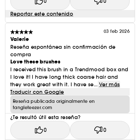
0
0
Reportar este contenido
03 feb 2026
Valerie
Reseña espontánea sin confirmación de
compra
Love these brushes
I received this brush in a Trendmood box and
I love it! I have long thick coarse hair and
they work great with it. I have se...
Ver más
Traducir con Google
Reseña publicada originalmente en
tangleteezer.com
¿Te resultó útil esta reseña?
0
0