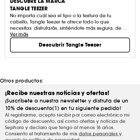
DESCUBRE LA MARCA
TANGLE TEEZER
No importa cuál sea el tipo o la textura de tu
cabello, Tangle Teezer te ofrece todo lo que
necesitas: disfrutarás, sintiéndote más segura, de un
cabello con un aspecto más saludable y con
Ver más
menos roturas.
Descubrir Tangle Teezer
Otros productos:
¡Recibe nuestras noticias y ofertas!
¡Suscríbete a nuestra newsletter y disfruta de un
10% de descuento(1) en tu siguiente pedido!
Al registrarme, acepto recibir por correo electrónico mi
código de descuento, así como ofertas y noticias de
Sephora y declaro que tengo al menos 16 años.
Consiento el tratamiento de mis
datos personales
y
acepto
la política de privacidad
.