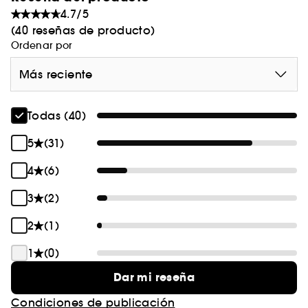
4.7/5
(40 reseñas de producto)
Ordenar por
Más reciente
Todas (40)
5
(31)
4
(6)
3
(2)
2
(1)
1
(0)
Dar mi reseña
Condiciones de publicación