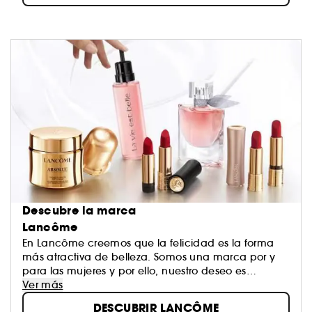
Descubre la marca
Lancôme
En Lancôme creemos que la felicidad es la forma
más atractiva de belleza. Somos una marca por y
para las mujeres y por ello, nuestro deseo es
hacerlas libres, auténticas y sobre todo, felices.
Ver más
Creemos que la belleza no debe ser una
DESCUBRIR LANCÔME