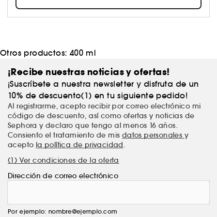
imposición, sino la expresión de la libertad que
cada mujer tiene para ser ella misma. Desde
Lancôme, potenciamos esa belleza que empodera
a las mujeres con un maquillaje que realza tu
belleza natural.
Otros productos:
400 ml
¡Recibe nuestras noticias y ofertas!
¡Suscríbete a nuestra newsletter y disfruta de un
10% de descuento(1) en tu siguiente pedido!
Al registrarme, acepto recibir por correo electrónico mi
código de descuento, así como ofertas y noticias de
Sephora y declaro que tengo al menos 16 años.
Consiento el tratamiento de mis
datos personales
y
acepto
la política de privacidad
.
(1) Ver condiciones de la oferta
Dirección de correo electrónico
Por ejemplo: nombre@ejemplo.com