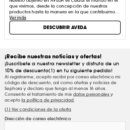
Nuestro objetivo en AVEDA es cuidar el mundo en el
que vivimos, desde la concepción de nuestros
productos hasta la manera en la que contribuimos
con la sociedad. Nos esforzamos por ser un ejemplo
Ver más
para la conservación del medio ambiente, no solo
DESCUBRIR AVEDA
en lo que se refiere al universo de la cosmética, sino
en lo que respecta al mundo entero.
¡Recibe nuestras noticias y ofertas!
¡Suscríbete a nuestra newsletter y disfruta de un
10% de descuento(1) en tu siguiente pedido!
Al registrarme, acepto recibir por correo electrónico mi
código de descuento, así como ofertas y noticias de
Sephora y declaro que tengo al menos 16 años.
Consiento el tratamiento de mis
datos personales
y
acepto
la política de privacidad
.
(1) Ver condiciones de la oferta
Dirección de correo electrónico