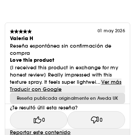
resultados
son increíbles. La gente lo utiliza para dar el
toque final a su look, añadir volumen a su
secado o
01 may 2026
lograr un estilo desenfadado de playa».
Valeria H
Kristina Paris, artista de Aveda
Reseña espontánea sin confirmación de
compra
Love this product
[I received this product in exchange for my
honest review] Really impressed with this
texture spray. It feels super lightwei...
Ver más
Traducir con Google
Reseña publicada originalmente en Aveda UK
¿Te resultó útil esta reseña?
0
0
Reportar este contenido