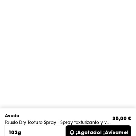
Aveda
35,00 €
Tousle Dry Texture Spray - Spray texturizante y voluminizador para el cabello
102g
¡Agotado! ¡Avísame!