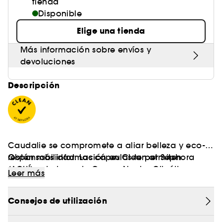
tienda
Disponible
Elige una tienda
Más información sobre envíos y
devoluciones
Descripción
Caudalie se compromete a aliar belleza y eco-
responsabilidad. Las cápsulas te permiten
Obtén más información en Clean at Sephora
recargar tu tarro de Crema Noche Glicólica
(AQUÍ)
Leer más
Antimanchas muy fácilmente. Recarga diseñada
para ser utilizada únicamente con el tarro
Consejos de utilización
recargable para una mejor conservación.