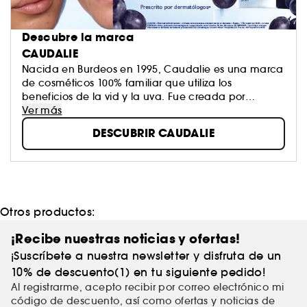
Descubre la marca
CAUDALIE
Nacida en Burdeos en 1995, Caudalie es una marca
de cosméticos 100% familiar que utiliza los
beneficios de la vid y la uva. Fue creada por
Mathilde y Bertrand Thomas tras investigar sobre los
Ver más
polifenoles, los antioxidantes más potentes del
DESCUBRIR CAUDALIE
mundo vegetal. Los productos Caudalie son muy
naturales, eficaces y glamurosos, y cumplen con
una estricta carta de valores que denominan
"CosmÉTICA"
Otros productos:
¡Recibe nuestras noticias y ofertas!
¡Suscríbete a nuestra newsletter y disfruta de un
10% de descuento(1) en tu siguiente pedido!
Al registrarme, acepto recibir por correo electrónico mi
código de descuento, así como ofertas y noticias de