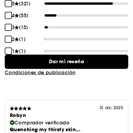
5
(321)
4
(55)
3
(15)
2
(1)
1
(1)
Dar mi reseña
Condiciones de publicación
31 dic 2025
Robyn
Comprador verificado
Quenching my thirsty skin...