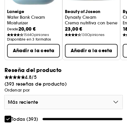
Laneige
Beauty of Joseon
B
Water Bank Cream
Dynasty Cream
C
Moisturizer
Crema nutritiva con beneficio
E
20,00 €
23,00 €
1
Crema Hidratante
Tr
Desde
1564
Opiniones
130
Opiniones
Disponible en 3 formatos
Añadir a la cesta
Añadir a la cesta
Reseña del producto
4.8/5
(393 reseñas de producto)
Ordenar por
Más reciente
Todas (393)