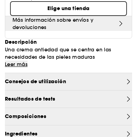
Elige una tienda
Más información sobre envíos y
devoluciones
Descripción
Una crema antiedad que se centra en las
necesidades de las pieles maduras
Eleva, esculpe y redensifica la piel madura en 1
Leer más
semana.(1)
Consejos de utilización
Resultados de tests
Alta concentración de SafflowerREDTM patentado
para fomentar la autorregeneración de la piel*
combinado con la tecnología Sculpturist para
Composiciones
combatir la flacidez de la piel madura desde el
interior.
Ingredientes