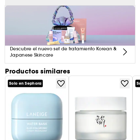
(1) Test de consumo en 110 mujeres
*prueba in vitro
Descubre el nuevo set de tratamiento Korean &
Japanese Skincare
Productos similares
Solo en Sephora
S