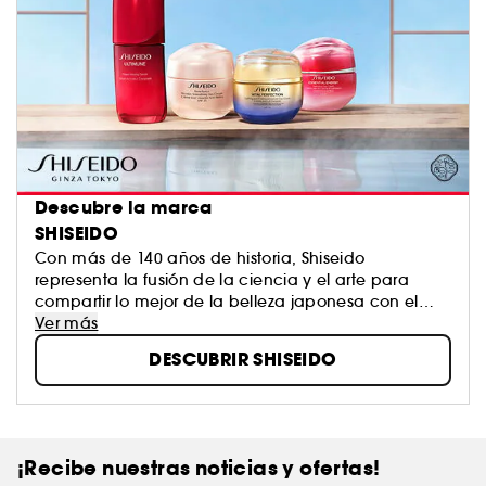
Descubre la marca
SHISEIDO
Con más de 140 años de historia, Shiseido
representa la fusión de la ciencia y el arte para
compartir lo mejor de la belleza japonesa con el
mundo. La combinación de tradición, respeto,
Ver más
bienestar y tecnología consiguen resultados
DESCUBRIR SHISEIDO
efectivos y el perfecto equilibrio entre cuerpo y
espíritu. Hoy, Shiseido sigue a la vanguardia de la
tecnología cosmética, siendo la marca más
galardonada en investigación científica por los
premios IFSCC.
¡Recibe nuestras noticias y ofertas!