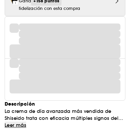
+158 puntos
Gana
fidelización con esta compra
Descripción
La crema de día avanzada más vendida de
Shiseido trata con eficacia múltiples signos del
envejecimiento y deja la piel más tersa, firme y
Leer más