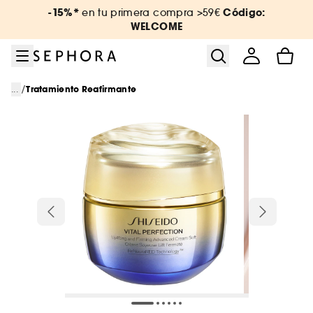
Ir al menú
Ir al contenido principal
Ir al pie de página
-15%*
Código:
en tu primera compra >59€
WELCOME
/
...
Tratamiento Reafirmante