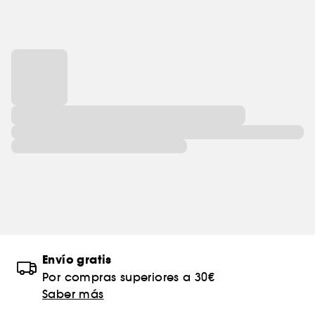
intensamente y revelando el potencial interno de
la piel.
PERFECCIÓN VITAL: LÍNEA EXPERTA EN LIFT & FIRM
DE SHISEIDO #1
Con el apoyo de la experiencia multidisciplinaria
de Shiseido en la ciencia de la piel, Vital
Perfection desarrolla productos revitalizantes
para el cuidado de la piel que abordan los
problemas de envejecimiento de las mujeres de
45 años o más: pérdida de firmeza, manchas
oscuras, tono desigual de la piel, arrugas
profundas y flacidez de la piel.
¡Revela el potencial de tu piel con resultados
clínicamente probados para una mayor firmeza
y brillo!
Envío gratis
Por compras superiores a 30€
REVELA EL POTENCIAL DE TU PIEL CON UNA RUTINA
Saber más
LIFTING Y REAFIRMANTE