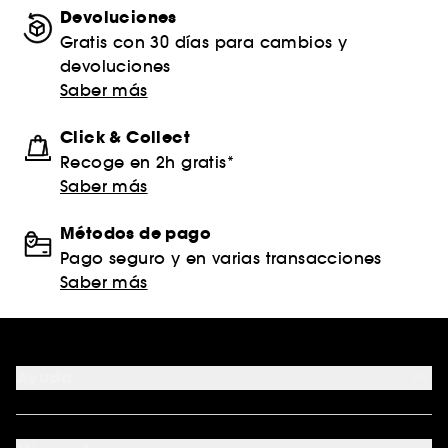
• Primero, utiliza el suero Vital Perfection Liftdefine
Devoluciones
Radiance
Gratis con 30 días para cambios y
• A continuación, aplicar Crema Avanzada
devoluciones
Edificante y Reafirmante Suave
Saber más
• Termina tu rutina con la Crema de Ojos
Edificante y Reafirmante
Click & Collect
Recoge en 2h gratis*
¡AHORA RECARGABLE!
Saber más
El refill Uplifting and Firming Advanced Cream
Soft reduce significativamente los residuos de
Métodos de pago
plástico hasta en un 79% en comparación con la
Pago seguro y en varias transacciones
Uplifting and Firming Advanced Cream Soft
Saber más
original.
Ayuda
FAQ
Formas de pago