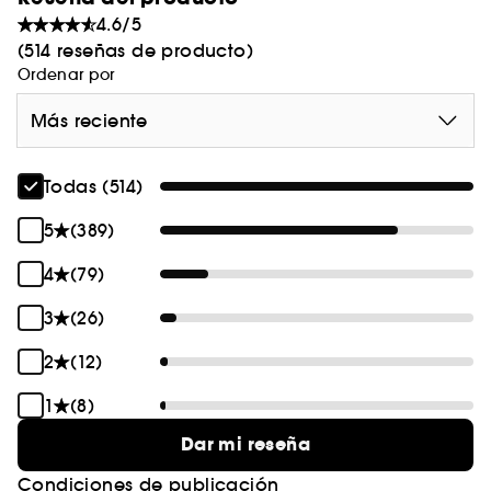
4.6/5
(514 reseñas de producto)
Ordenar por
Más reciente
Todas (514)
5
(389)
4
(79)
3
(26)
2
(12)
1
(8)
Dar mi reseña
Condiciones de publicación