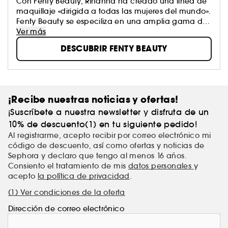
Con Fenty Beauty, Rihanna ha creado una línea de
maquillaje «dirigida a todas las mujeres del mundo».
Fenty Beauty se especiliza en una amplia gama de
tonos de piel considerados como difíciles de
Ver más
maquillar, identificando tonalidades universales. ¿Su
DESCUBRIR FENTY BEAUTY
visión?: “No hay que maquillarse nunca por
obligación, ni dar la impresión de llevar un uniforme.
Debemos disfrutar de nuestra libertad, ser capaces
de arriesgarnos y probar algo nuevo o diferente”.
¡Recibe nuestras noticias y ofertas!
¡Suscríbete a nuestra newsletter y disfruta de un
10% de descuento(1) en tu siguiente pedido!
Al registrarme, acepto recibir por correo electrónico mi
código de descuento, así como ofertas y noticias de
Sephora y declaro que tengo al menos 16 años.
Consiento el tratamiento de mis
datos personales
y
acepto
la política de privacidad
.
(1) Ver condiciones de la oferta
Dirección de correo electrónico