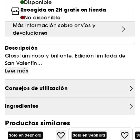
Disponible
Recogida en 2H gratis en tienda
No disponible
Más información sobre envíos y
devoluciones
Descripción
Gloss luminoso y brillante. Edición limitada de
San Valentín
Leer más
El Gloss Bomb icónico que tanto te gusta se
reinventa para San Valentín con un nuevo tono
Consejos de utilización
exclusivo.
El tono superventas WATTABRAT, ese rosa claro y
Ingredientes
brillante tan característico, se combina con
WATTAB!*#%, un rosa profundo e inédito, para
Productos similares
esta edición limitada repleta de matices de rosa.
Solo en Sephora
Solo en Sephora
S
Estos dos tonos brillantes ofrecen un gloss