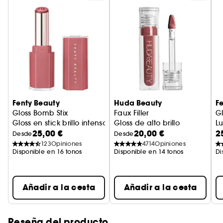
irresistible con acabado liso y no pegajoso, que
hace que los labios se vean más voluminosos y
luminosos. Cada pasada aporta un toque de
glamour y seducción, perfecto para realzar tus
looks de la temporada.
Beneficios:
- Brillo 3D intenso desde la primera pasada
Fenty Beauty
Huda Beauty
F
- Destellos rosas multidimensionales
Gloss Bomb Stix
Faux Filler
Gl
- Textura no pegajosa y cómoda
Gloss en stick brillo intenso
Gloss de alto brillo
Lu
- Labios más voluminosos y suaves
25,00 €
20,00 €
2
Br
Desde
Desde
- Goloso aroma a melocotón y vainilla
123
Opiniones
4714
Opiniones
Disponible en 16 tonos
Disponible en 14 tonos
Di
Añadir a la cesta
Añadir a la cesta
Reseña del producto