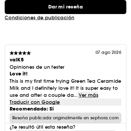
y no comedogénica.
Dar mi reseña
Condiciones de publicación
** Estudio clínico con la participación de
20 personas voluntarias tras aplicarse el producto
en el rostro durante 3 días.
07 ago 2026
valK5
Opiniones de un tester
Love it!
This is my first time trying Green Tea Ceramide
Milk and I definitely love it! It is super easy to
use and after a couple da...
Ver más
Traducir con Google
Recomendado: Sí
Reseña publicada originalmente en sephora.com
¿Te resultó útil esta reseña?