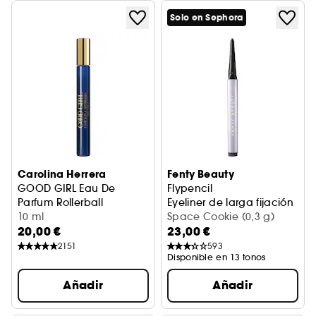
Solo en Sephora
Carolina Herrera
Fenty Beauty
GOOD GIRL Eau De
Flypencil
Parfum Rollerball
Eyeliner de larga fijación
Formato Viaje
10 ml
Space Cookie (0,3 g)
20,00 €
23,00 €
2151
593
Disponible en 13 tonos
Añadir
Añadir