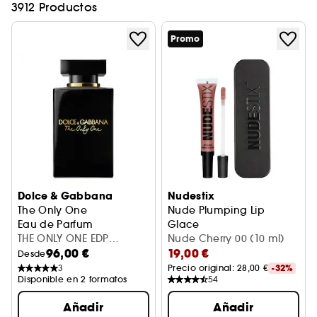
3912 Productos
Promo
Dolce & Gabbana
Nudestix
The Only One
Nude Plumping Lip
Eau de Parfum
Glace
THE ONLY ONE EDP
Aceite de labios pigmentado
Nude Cherry 00 (10 ml)
96,00 €
19,00 €
INTENSE 50 ML
Desde
3
Precio original: 
28,00 €
-32%
Disponible en 2 formatos
54
Añadir
Añadir