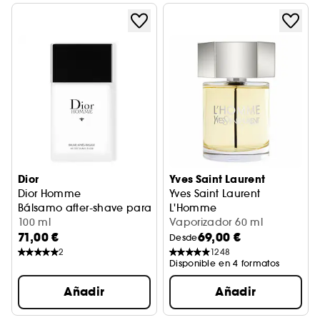
Dior
Yves Saint Laurent
Dior Homme
Yves Saint Laurent
Bálsamo after-shave para hombre - Bálsamo perfumado f
L'Homme
100 ml
Eau de Toilette
Vaporizador 60 ml
71,00 €
69,00 €
Desde
2
1248
Disponible en 4 formatos
Añadir
Añadir