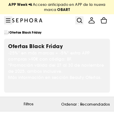
Ir al menú
Ir al contenido principal
Ir al pie de página
APP Week 📲
Acceso anticipado en APP de la nueva
OBART
marca
/
...
Ofertas Black Friday
Ofertas Black Friday
-25%* en más marcas + -5%* extra APP
compras >90€ con código: BF.
*Promoción válida del 27 al 30 de noviembre
de 2025, ambos inclusive.
Más información en sección Beauty Ofertas.
Filtros
Ordenar :
Recomendados