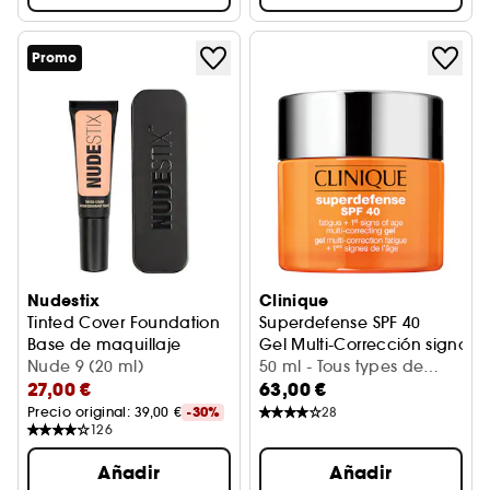
Promo
Nudestix
Clinique
Tinted Cover Foundation
Superdefense SPF 40
Base de maquillaje
Gel Multi-Corrección signos d
Nude 9 (20 ml)
50 ml - Tous types de
27,00 €
63,00 €
peaux
Precio original: 
39,00 €
-30%
28
126
Añadir
Añadir