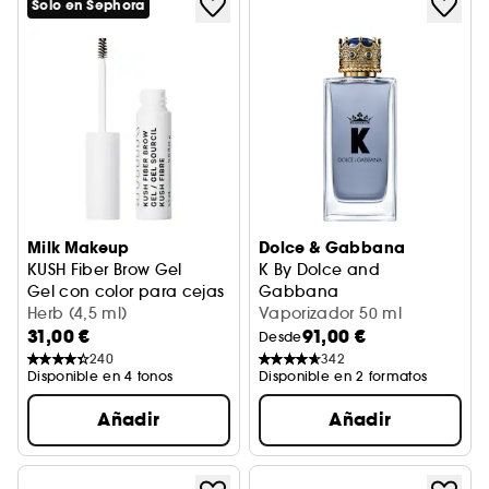
Solo en Sephora
Milk Makeup
Dolce & Gabbana
KUSH Fiber Brow Gel
K By Dolce and
Gel con color para cejas
Gabbana
Herb (4,5 ml)
Eau de Toilette
Vaporizador 50 ml
31,00 €
91,00 €
Desde
240
342
Disponible en 4 tonos
Disponible en 2 formatos
Añadir
Añadir