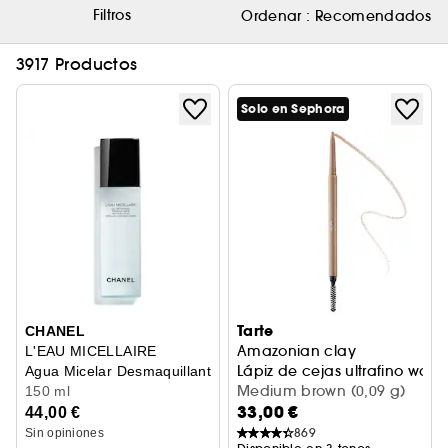
Filtros
Ordenar :
Recomendados
3917 Productos
Solo en Sephora
Tarte
CHANEL
Amazonian clay
L'EAU MICELLAIRE
Lápiz de cejas ultrafino wate
Agua Micelar Desmaquillante Antipolución
Medium brown (0,09 g)
150 ml
33,00 €
44,00 €
869
Sin opiniones