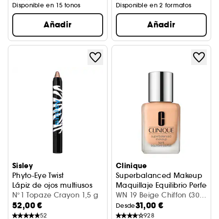
Disponible en 15 tonos
Disponible en 2 formatos
Añadir
Añadir
Sisley
Clinique
Phyto-Eye Twist
Superbalanced Makeup
Lápiz de ojos multiusos
Maquillaje Equilibrio Perfecto
N°1 Topaze Crayon 1,5 g
WN 19 Beige Chiffon (30
52,00 €
31,00 €
ml)
Desde
52
928