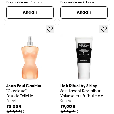
Disponible en 13 tonos
Disponible en 9 tonos
Añadir
Añadir
Jean Paul Gaultier
Hair Rituel by Sisley
"Classique"
Soin Lavant Revitalisant
Eau de Toilette
Volumateur à l'huile de
30 ml
Camélia
Champú
200 ml
70,00 €
79,00 €
86
40