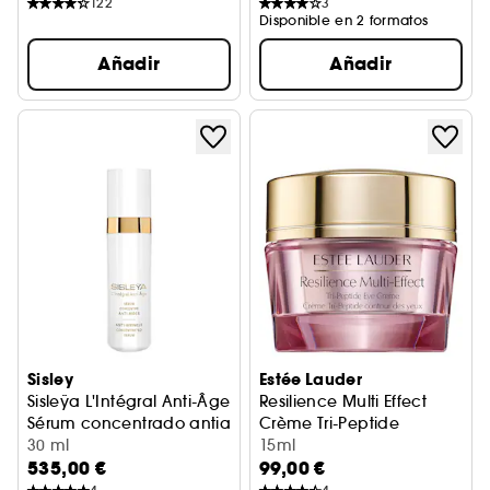
122
3
Disponible en 2 formatos
Añadir
Añadir
Sisley
Estée Lauder
Sisleÿa L'Intégral Anti-Âge
Resilience Multi Effect
Sérum concentrado antiarrugas
Crème Tri-Peptide
30 ml
Contorno de ojos
15ml
535,00 €
99,00 €