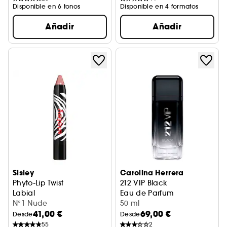
Disponible en 6 tonos
Disponible en 4 formatos
Añadir
Añadir
Sisley
Carolina Herrera
Phyto-Lip Twist
212 VIP Black
Labial
Eau de Parfum
N°1 Nude
50 ml
41,00 €
69,00 €
Desde
Desde
55
2