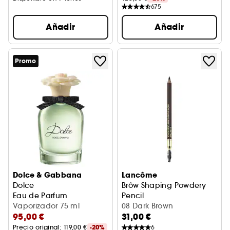
675
Añadir
Añadir
Promo
Dolce & Gabbana
Lancôme
Dolce
Brôw Shaping Powdery
Eau de Parfum
Pencil
Vaporizador 75 ml
Lápiz De Cejas
08 Dark Brown
95,00 €
31,00 €
Precio original: 
119,00 €
-20%
6