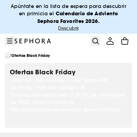
Ir al menú
Ir al contenido principal
Ir al pie de página
Apúntate en la lista de espera para descubrir
Calendario de Adviento
en primicia el
Sephora Favorites 2026.
Descubrir
/
...
Ofertas Black Friday
Ofertas Black Friday
-25%* en más marcas + -5%* extra APP
compras >90€ con código: BF.
*Promoción válida del 27 al 30 de noviembre
de 2025, ambos inclusive.
Más información en sección Beauty Ofertas.