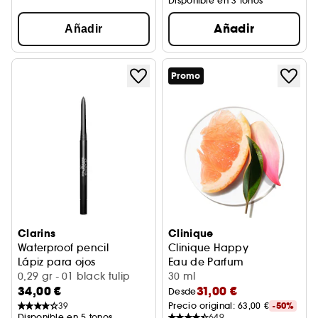
Disponible en 3 tonos
Añadir
Añadir
Promo
Clarins
Clinique
Waterproof pencil
Clinique Happy
Lápiz para ojos
Eau de Parfum
0,29 gr - 01 black tulip
30 ml
34,00 €
31,00 €
Desde
39
Precio original: 
63,00 €
-50%
Disponible en 5 tonos
649