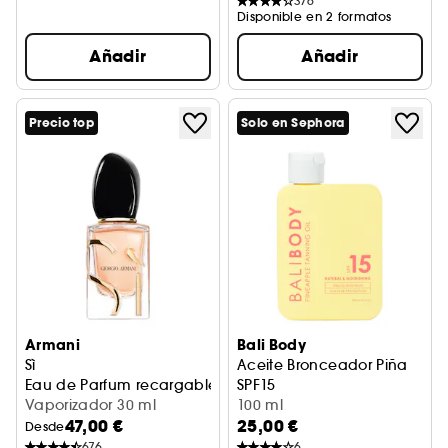
376
Disponible en 2 formatos
Añadir
Añadir
Precio top
Solo en Sephora
Armani
Bali Body
Sì
Aceite Bronceador Piña
Eau de Parfum recargable
SPF15
Vaporizador 30 ml
Aceite Bronceador
100 ml
47,00 €
25,00 €
Desde
676
6