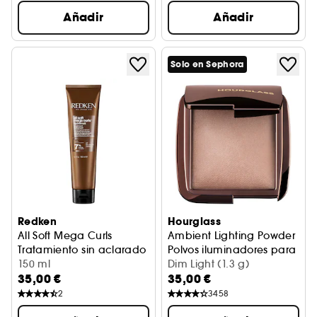
Añadir
Añadir
Solo en Sephora
Redken
Hourglass
All Soft Mega Curls
Ambient Lighting Powder
Tratamiento sin aclarado cabello seco, rizado y encresp
Polvos iluminadores para el r
150 ml
Dim Light (1.3 g)
35,00 €
35,00 €
2
3458