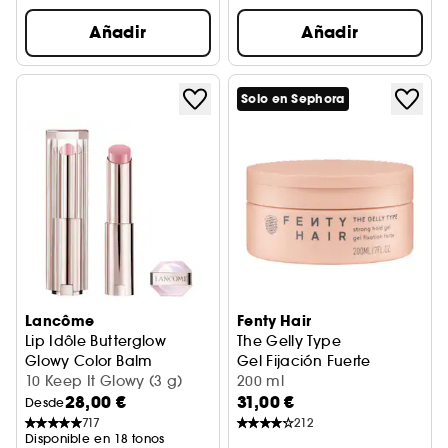
Añadir
Añadir
Solo en Sephora
Lancôme
Fenty Hair
Lip Idôle Butterglow
The Gelly Type
Glowy Color Balm
Gel Fijación Fuerte
Bálsamo labial
10 Keep It Glowy (3 g)
200 ml
28,00 €
31,00 €
Desde
717
212
Disponible en 18 tonos