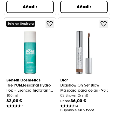
Añadir
Añadir
Solo en Sephora
Benefit Cosmetics
Dior
The POREfessional Hydro
Diorshow On Set Brow
Pop – Esencia hidratante
Máscara para cejas - 90 % in
y alisadora de poros
100 ml
03 Brown (5 ml)
82,00 €
36,00 €
Desde
9
14
Disponible en 5 tonos