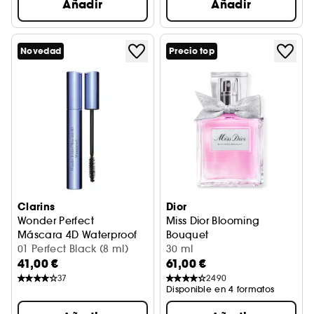
Añadir
Añadir
Novedad
Precio top
Clarins
Dior
Wonder Perfect
Miss Dior Blooming
Máscara 4D Waterproof
Bouquet
01 Perfect Black (8 ml)
Eau de toilette
30 ml
41,00 €
61,00 €
37
2490
Disponible en 4 formatos