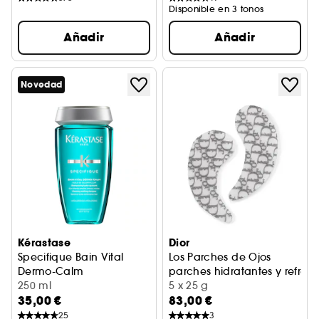
Disponible en 3 tonos
Añadir
Añadir
Novedad
Kérastase
Dior
Specifique Bain Vital
Los Parches de Ojos
Dermo-Calm
parches hidratantes y refresc
Champú calmante cabello sensible-graso
250 ml
5 x 25 g
35,00 €
83,00 €
25
3