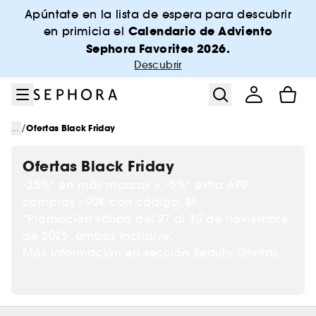
Ir al menú
Ir al contenido principal
Ir al pie de página
Apúntate en la lista de espera para descubrir
Calendario de Adviento
en primicia el
Sephora Favorites 2026.
Descubrir
/
...
Ofertas Black Friday
Ofertas Black Friday
-25%* en más marcas + -5%* extra APP
compras >90€ con código: BF.
*Promoción válida del 27 al 30 de noviembre
de 2025, ambos inclusive.
Más información en sección Beauty Ofertas.