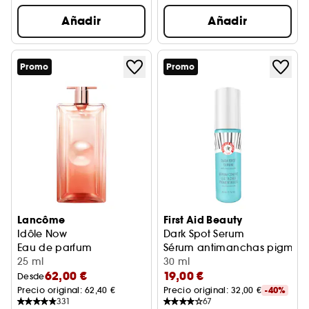
Añadir
Añadir
Promo
Promo
Lancôme
First Aid Beauty
Idôle Now
Dark Spot Serum
Eau de parfum
Sérum antimanchas pigment
25 ml
30 ml
62,00 €
19,00 €
Desde
Precio original: 
62,40 €
Precio original: 
32,00 €
-40%
331
67