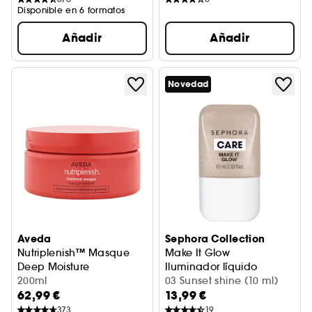
Disponible en 6 formatos
Añadir
Añadir
Novedad
Aveda
Sephora Collection
Nutriplenish™ Masque
Make It Glow
Deep Moisture
Iluminador líquido
Mascarilla hidratante intensiva
200ml
03 Sunset shine (10 ml)
62,99 €
13,99 €
373
19