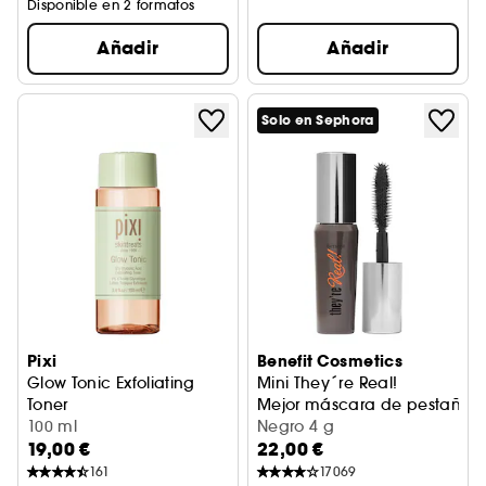
Disponible en 2 formatos
Añadir
Añadir
Solo en Sephora
Pixi
Benefit Cosmetics
Glow Tonic Exfoliating
Mini They´re Real!
Toner
Mejor máscara de pestañas (
Loción tónica exfoliante
100 ml
Negro 4 g
19,00 €
22,00 €
161
17069