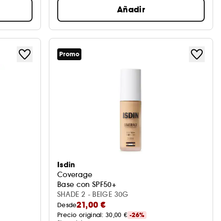
Añadir
Promo
Isdin
Coverage
Base con SPF50+
SHADE 2 - BEIGE 30G
21,00 €
Desde
Precio original: 
30,00 €
-26%