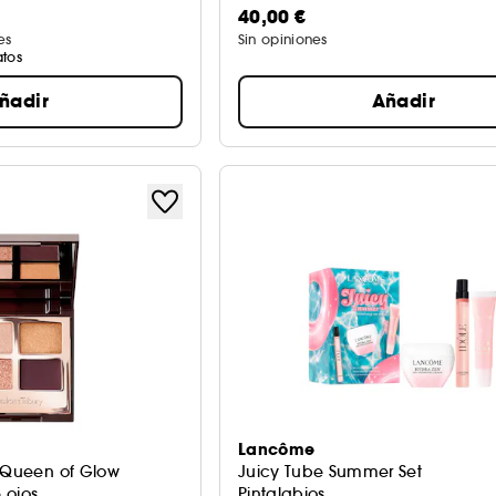
40,00 €
es
Sin opiniones
atos
ñadir
Añadir
Lancôme
e Queen of Glow
Juicy Tube Summer Set
 ojos
Pintalabios