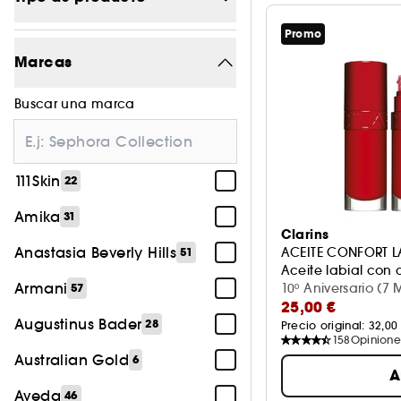
Promo
Maquillaje
1181
Marcas
Tratamiento
1442
Buscar una marca
Perfume
591
Cabello
543
111Skin
22
Accesorios
152
Amika
31
Cuerpo
25
Clarins
Anastasia Beverly Hills
ACEITE CONFORT L
51
Aceite labial con 
Armani
10º Aniversario (7 
57
25,00 €
Augustinus Bader
28
Precio original: 
32,00
158
Opinione
Australian Gold
6
A
Aveda
46