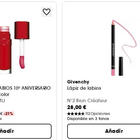
Givenchy
ABIOS 10º ANIVERSARIO
Lápiz de labios
color
ML)
N°2 Brun Créateur
28,00 €
 €
-21%
112
Opiniones
s
Disponible en 3 tonos
ñadir
Añadir