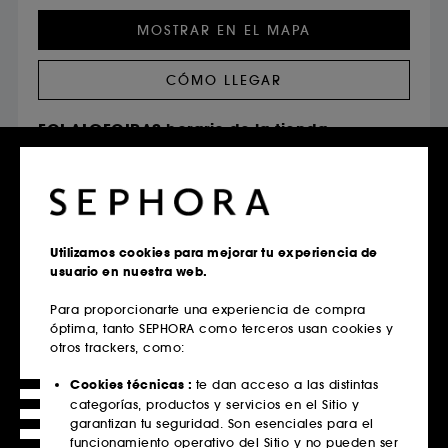
MOSTRAR EN EL MAPA
CÓMO LLEGAR
ECI ALGECIRAS horario de la tienda
Domingo
Cerrada
Lunes
10:00 - 22:00
Martes
10:00 - 22:00
Miércoles
10:00 - 22:00
Jueves
10:00 - 22:00
Utilizamos cookies para mejorar tu experiencia de
usuario en nuestra web.
Viernes
10:00 - 22:00
Sábado
10:00 - 22:00
Para proporcionarte una experiencia de compra
óptima, tanto SEPHORA como terceros usan cookies y
otros trackers, como:
Cookies técnicas :
te dan acceso a las distintas
categorías, productos y servicios en el Sitio y
garantizan tu seguridad. Son esenciales para el
VER TODOS LOS SERVICIOS
funcionamiento operativo del Sitio y no pueden ser