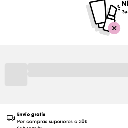
N
Cofre/Paleta
0
Re
Formato viaje
0
Frasco
0
Frasco
0
recargable/Vaporizador
Recarga
0
Roll-on
0
Set/Estuche/Kit
0
Standard
0
Ver más
Envío gratis
Por compras superiores a 30€