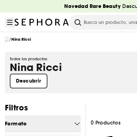
Ir al menú
Ir al contenido principal
Ir al pie de página
Novedad Rare Beauty
Descu
Investigación
/
...
Nina Ricci
Todos los productos:
Nina Ricci
Descubrir
Saltar los filtros
Filtros
0 Productos
Formato