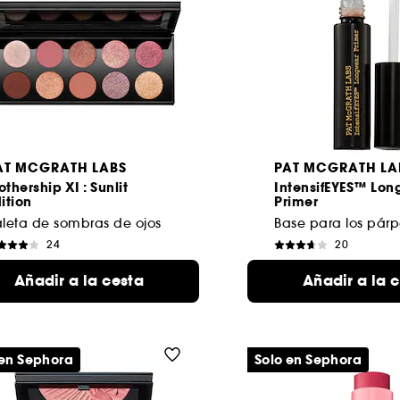
AT MCGRATH LABS
PAT MCGRATH LA
thership XI : Sunlit
IntensifEYES™ Lo
ition
Primer
leta de sombras de ojos
Base para los pár
24
20
29,99 €
34,99 €
Añadir a la cesta
Añadir a la 
 en Sephora
Solo en Sephora