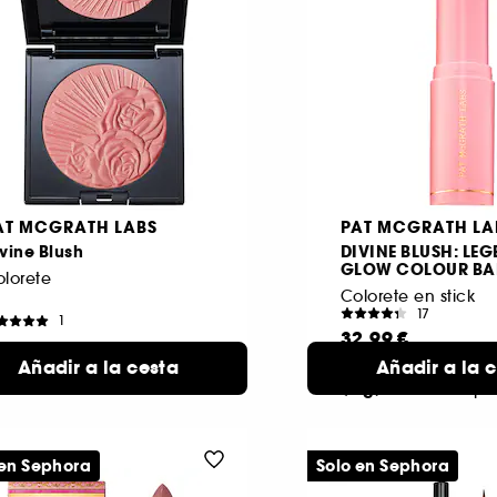
AT MCGRATH LABS
PAT MCGRATH LA
vine Blush
DIVINE BLUSH: LE
GLOW COLOUR BA
lorete
Colorete en stick
17
1
32,99 €
3,99 €
Añadir a la cesta
Añadir a la 
Fleurotique
9 ton
(7 g)
dispo
 en Sephora
Solo en Sephora