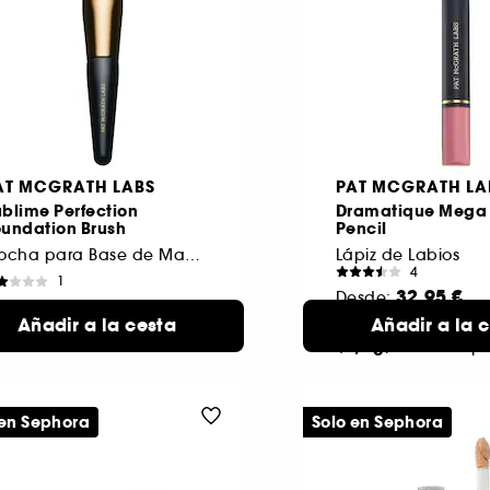
AT MCGRATH LABS
PAT MCGRATH LA
blime Perfection
Dramatique Mega 
oundation Brush
Pencil
Brocha para Base de Maquillaje
Lápiz de Labios
4
1
32,95 €
Desde:
9,00 €
Añadir a la cesta
Añadir a la 
Divine Rose
11 to
(2,4 g)
disp
 en Sephora
Solo en Sephora