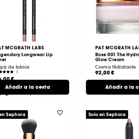
AT MCGRATH LABS
PAT MCGRATH LA
egendary Longwear Lip
Rose 001 The Hydr
ner
Glow Cream
piz de labios
Crema Hidratante
92,00 €
1
6,00 €
Añadir a la cesta
Añadir a la 
ontour
19 tonos
,2 g)
disponibles
 en Sephora
Solo en Sephora