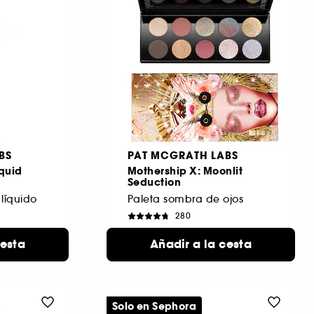
BS
PAT MCGRATH LABS
iquid
Mothership X: Moonlit
Seduction
 líquido
Paleta sombra de ojos
280
139,99 €
cesta
Añadir a la cesta
Solo en Sephora