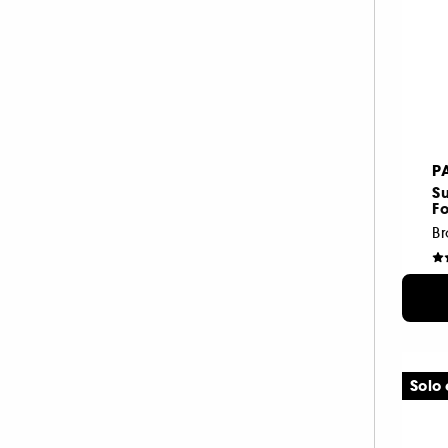
P
Su
F
5
Solo