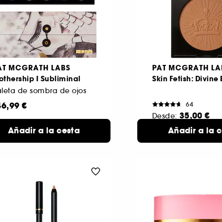
AT MCGRATH LABS
PAT MCGRATH LA
thership I Subliminal
Skin Fetish: Divine
leta de sombra de ojos
46,99 €
64
35,00 €
Desde:
Desert Glow
Añadir a la cesta
Añadir a la 
8 to
(9,5 g)
disp