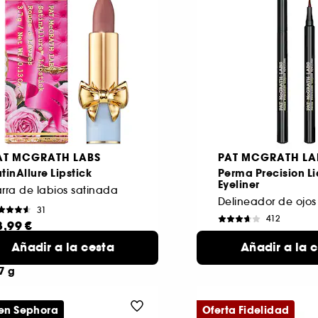
AT MCGRATH LABS
PAT MCGRATH LA
tinAllure Lipstick
Perma Precision L
Eyeliner
rra de labios satinada
Delineador de ojos
31
412
8,99 €
41,99 €
ude
Añadir a la cesta
10 tonos
Añadir a la 
mantic II +
disponibles
7 g
 en Sephora
Oferta Fidelidad