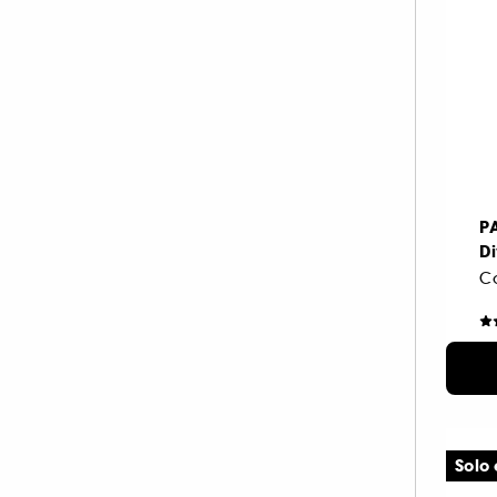
P
Di
Co
4
Solo