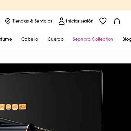
Tiendas
& Servicios
Iniciar sesión
rfume
Cabello
Cuerpo
Sephora Collection
Blo