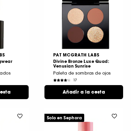
BS
PAT MCGRATH LABS
ngwear
Divine Bronze Luxe Quad:
Venusian Sunrise
pados
Paleta de sombras de ojos
17
70,99 €
cesta
Añadir a la cesta
Solo en Sephora