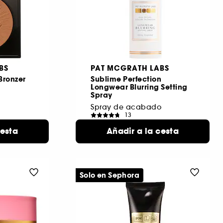
BS
PAT MCGRATH LABS
 Bronzer
Sublime Perfection
Longwear Blurring Setting
Spray
Spray de acabado
13
48,00 €
cesta
nos
Añadir a la cesta
onibles
Solo en Sephora