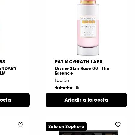
BS
PAT MCGRATH LABS
GENDARY
Divine Skin Rose 001 The
LM
Essence
Loción
15
98,99 €
cesta
Añadir a la cesta
os
nibles
Solo en Sephora