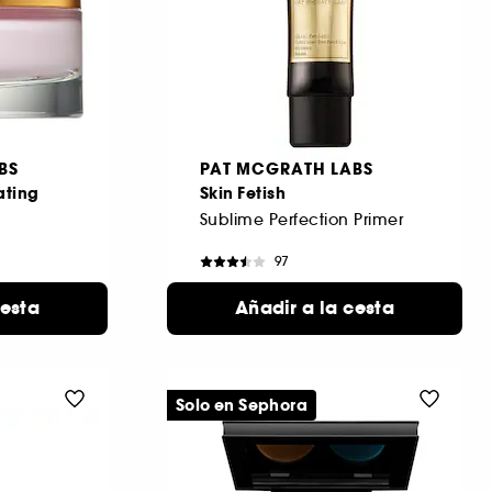
BS
PAT MCGRATH LABS
ating
Skin Fetish
Sublime Perfection Primer
97
56,00 €
cesta
Añadir a la cesta
Solo en Sephora