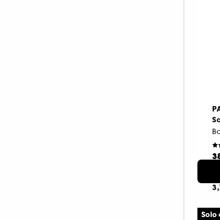
P
Sa
Ba
3
N
Ro
3,
Solo