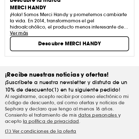
Descubre la marca
MERCI HANDY
¡Hola! Somos Merci Handy y prometemos cambiarte
la vida. En 2014, transformamos el gel
hidroalcohólico, el producto menos interesante del
universo, en uno guay, que además de oler bien, te
Ver más
limpia las manos y te las deja suaves. Nuestra
Descubre MERCI HANDY
fórmula es simple: un grupo de amigos, un poco de
diversión y mucho amor. Una vez listo, le añadimos
una pizca de humor, porque lo que más nos gusta
es reírnos. ¿A ti no? Descubre nuestros top ventas
para guardar en el bolso ¡o ponerlos en el baño!
¡Recibe nuestras noticias y ofertas!
¡Suscríbete a nuestra newsletter y disfruta de un
10% de descuento(1) en tu siguiente pedido!
Al registrarme, acepto recibir por correo electrónico mi
código de descuento, así como ofertas y noticias de
Sephora y declaro que tengo al menos 16 años.
Consiento el tratamiento de mis
datos personales
y
acepto
la política de privacidad
.
(1) Ver condiciones de la oferta